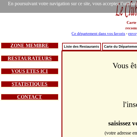
En poursuivant votre navigation sur ce site, vous acceptez l’utilisa
Carte
recom
Ce département dans vos favoris
-
envoy
ZONE MEMBRE
Liste des Restaurants
Carte du Départeme
RESTAURATEURS
Vous êt
VOUS ETES ICI
STATISTIQUES
CONTACT
l'in
saisissez 
(votre adresse em