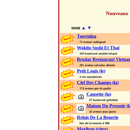
Nouveaux
nom
▲
▼
Taormina
73 avenue stalingrad
Wokito Sushi Et Thai
169 boulevard aristide briand
Brodar Restaurant Vietna
201 avenue salvador allende
Petit Louis (le)
4 rue arpajonnais
Clef Des Champs (la)
174 avenue gen de gaulle
Causette (la)
47 boulevard gribelette
Maison Du Pressoir (l
34 avenue jean jaures
Relais De La Benerie
lieu dit la benerie d 988
Marilyne (chez)