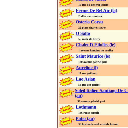
19 rue du general leclerc
Ferme De Bel Air (la)
2 allee marronniers
Osteria Corsu
22 place charles steber
O Salto
56 route de fleury
Chalet D Etiolles (le)
1 avenue fontaine au soulier
Saint Maurice (le)
130 avenue gabriel peri
Aureline (l)
17 rue guibout
Lao Asian
53 rue gen leclerc
Soleil Italien Santiago De 
(au)
98 avenue gabriel peri
Lothmann
136 route corbeil
Patio (au)
36 bis boulevard aristide briand