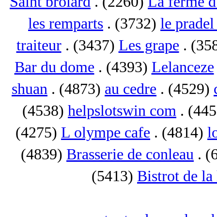
Saint brolard
. (2260)
La ferme d
les remparts
. (3732)
le pradel
traiteur
. (3437)
Les grape
. (35
Bar du dome
. (4393)
Lelanceze
shuan
. (4873)
au cedre
. (4529)
(4538)
helpslotswin com
. (44
(4275)
L olympe cafe
. (4814)
l
(4839)
Brasserie de conleau
. (
(5413)
Bistrot de la