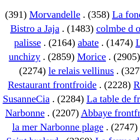
(391)
Morvandelle
. (358)
La fon
Bistro a Jaja
. (1483)
colmbe d o
palisse
. (2164)
abate
. (1474)
L
unchizy
. (2859)
Morice
. (2905
(2274)
le relais vellinus
. (32
Restaurant frontfroide
. (2228)
R
SusanneCia
. (2284)
La table de f
Narbonne
. (2207)
Abbaye frontf
la mer Narbonne plage
. (2747