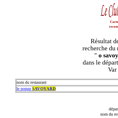
Carte
recom
Résultat d
recherche du 
"
o savo
dans le dépar
Var
nom du restaurant
le popup
SAVOYARD
dépa
nom du res