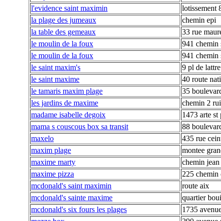
l'evidence saint maximin
lotissement 
la plage des jumeaux
chemin epi
la table des gemeaux
33 rue maur
le moulin de la foux
941 chemin s
le moulin de la foux
941 chemin s
le saint maxim's
9 pl de lattr
le saint maxime
40 route nat
le tamaris maxim plage
35 boulevar
les jardins de maxime
chemin 2 ru
madame isabelle degoix
1473 arte st
mama s couscous box sa transit
88 boulevard
maxelo
435 rue cein
maxim plage
montee grand
maxime marty
chemin jean
maxime pizza
225 chemin 
mcdonald's saint maximin
route aix
mcdonald's sainte maxime
quartier bou
mcdonald's six fours les plages
1735 avenu