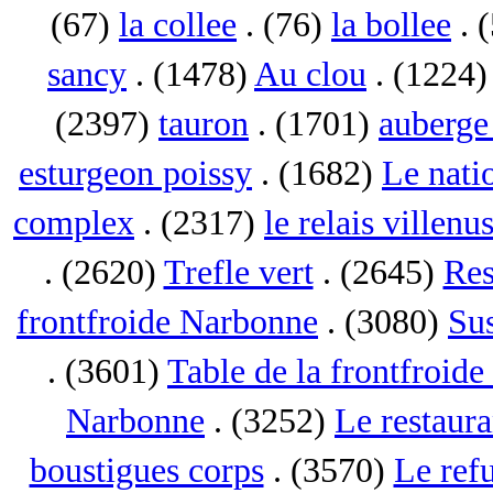
(67)
la collee
. (76)
la bollee
. 
sancy
. (1478)
Au clou
. (1224
(2397)
tauron
. (1701)
auberge 
esturgeon poissy
. (1682)
Le nati
complex
. (2317)
le relais villenu
. (2620)
Trefle vert
. (2645)
Res
frontfroide Narbonne
. (3080)
Su
. (3601)
Table de la frontfroid
Narbonne
. (3252)
Le restaur
boustigues corps
. (3570)
Le ref