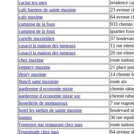
cactus tex-mex
residence ca
cafe barriere de sainte maxime
23 avenue ch
cafe maxime
64 avenue ch
camping de la foux
933 chemin s
camping de la foux
quartier fou
cartelle maximilien
37 boulevard
casacri la maison des jumeaux
12 rue etien
casacri la maison des jumeaux
20 rue etien
chez maxime
route nation
emmery maxime
21 place pa
fleury maxime
14 chemin f
flunch saint maximin
route aix
gardeenne d economie mixte
chemin raba
gardeenne d economie mixte soc
chemin raba
hostellerie de montauroux
7 rue eugen
hotel les jardins de sainte maxime
boulevard m
isamax
30 rue repub
l'entrepot star restaurant chez max
route nation
l'esquinade chez max
64 avenue a