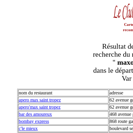
Carte
recom
Résultat d
recherche du 
"
max
dans le dépar
Var
nom du restaurant
adresse
apero max saint tropez
62 avenue ge
apero'max saint tropez
62 avenue ge
bar des amoureux
468 avenue 
bombay express
868 route ga
c'le mieux
boulevard s