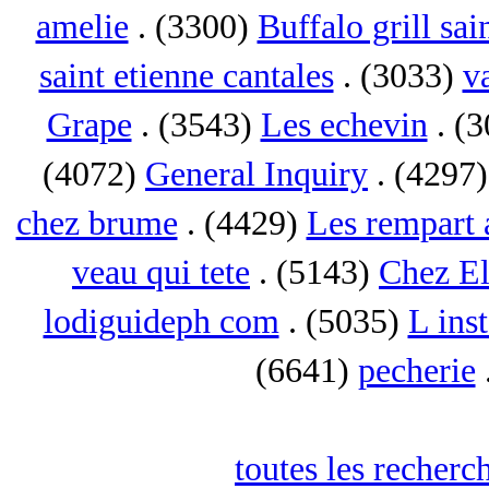
amelie
. (3300)
Buffalo grill sai
saint etienne cantales
. (3033)
va
Grape
. (3543)
Les echevin
. (
(4072)
General Inquiry
. (4297
chez brume
. (4429)
Les rempart 
veau qui tete
. (5143)
Chez El
lodiguideph com
. (5035)
L inst
(6641)
pecherie
toutes les recherc