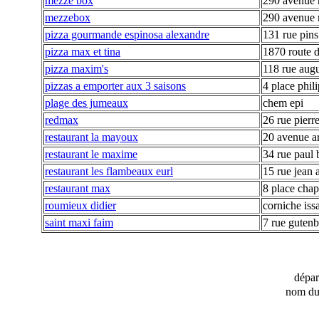
mezze box
290 avenue 
mezzebox
290 avenue 
pizza gourmande espinosa alexandre
131 rue pins
pizza max et tina
1870 route 
pizza maxim's
118 rue augu
pizzas a emporter aux 3 saisons
4 place phil
plage des jumeaux
chem epi
redmax
26 rue pierre
restaurant la mayoux
20 avenue ar
restaurant le maxime
34 rue paul 
restaurant les flambeaux eurl
15 rue jean 
restaurant max
8 place chap
roumieux didier
corniche is
saint maxi faim
7 rue guten
dépa
nom du 