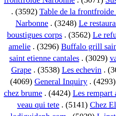
. (3592)
Table de la frontfroid
Narbonne
. (3248)
Le restaur
boustigues corps
. (3562)
Le ref
amelie
. (3296)
Buffalo grill sai
saint etienne cantales
. (3029)
va
Grape
. (3538)
Les echevin
. (
(4069)
General Inquiry
. (4293
chez brume
. (4424)
Les rempart 
veau qui tete
. (5141)
Chez El