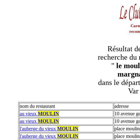
Carte
recom
Résultat d
recherche du 
"
le moul
margn
dans le dépar
Var
nom du restaurant
adresse
au vieux
MOULIN
10 avenue ge
au vieux
MOULIN
10 avenue ge
l'auberge du vieux
MOULIN
place moulin
l'auberge du vieux
MOULIN
place moulin