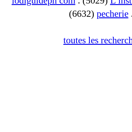
lodiguideph com
. (5029)
L inst
(6632)
pecherie
toutes les recherc