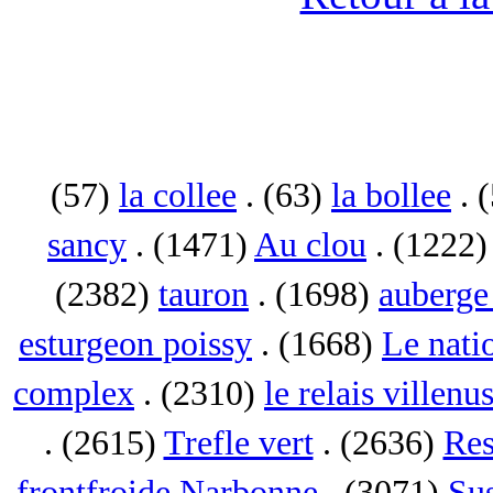
(57)
la collee
. (63)
la bollee
. 
sancy
. (1471)
Au clou
. (1222
(2382)
tauron
. (1698)
auberge 
esturgeon poissy
. (1668)
Le nati
complex
. (2310)
le relais villenu
. (2615)
Trefle vert
. (2636)
Res
frontfroide Narbonne
. (3071)
Su