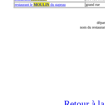
restaurant le
MOULIN
du gapeau
grand rue
dépa
nom du restauran
Retour à l