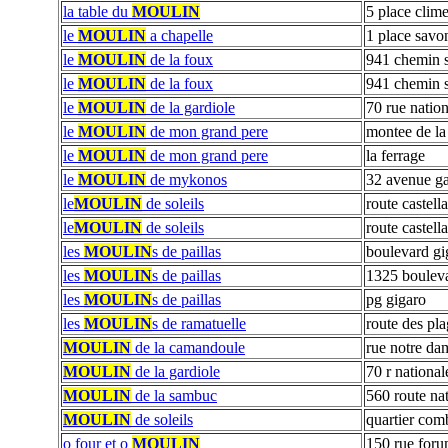
la table du
MOULIN
5 place clim
le
MOULIN
a chapelle
1 place savo
le
MOULIN
de la foux
941 chemin s
le
MOULIN
de la foux
941 chemin s
le
MOULIN
de la gardiole
70 rue natio
le
MOULIN
de mon grand pere
montee de la
le
MOULIN
de mon grand pere
la ferrage
le
MOULIN
de mykonos
32 avenue g
le
MOULIN
de soleils
route castell
le
MOULIN
de soleils
route castell
les
MOULIN
s de paillas
boulevard gi
les
MOULIN
s de paillas
1325 bouleva
les
MOULIN
s de paillas
pg gigaro
les
MOULIN
s de ramatuelle
route des pl
MOULIN
de la camandoule
rue notre da
MOULIN
de la gardiole
70 r national
MOULIN
de la sambuc
560 route na
MOULIN
de soleils
quartier comb
o four et o
MOULIN
150 rue for