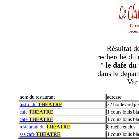
Carte
recom
Résultat d
recherche du 
"
le dafe du 
dans le dépar
Var
nom du restaurant
adresse
bistro du
THEATRE
32 boulevard g
cafe
THEATRE
1 cours louis bl
cafe
THEATRE
1 cours louis bl
restaurant du
THEATRE
8 ruelle enclos
sas cafe
THEATRE
1 cours louis bl