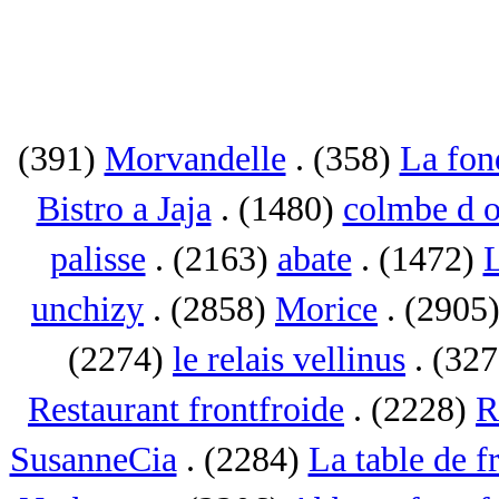
(391)
Morvandelle
. (358)
La fon
Bistro a Jaja
. (1480)
colmbe d o
palisse
. (2163)
abate
. (1472)
L
unchizy
. (2858)
Morice
. (2905
(2274)
le relais vellinus
. (32
Restaurant frontfroide
. (2228)
R
SusanneCia
. (2284)
La table de f