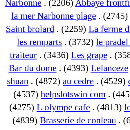
Narbonne
. (2206)
Abbaye frontf
la mer Narbonne plage
. (2745
Saint brolard
. (2259)
La ferme d
les remparts
. (3732)
le pradel
traiteur
. (3436)
Les grape
. (35
Bar du dome
. (4393)
Lelanceze
shuan
. (4872)
au cedre
. (4529)
(4537)
helpslotswin com
. (44
(4275)
L olympe cafe
. (4813)
l
(4839)
Brasserie de conleau
. (