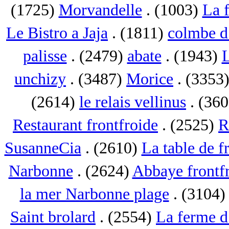
(1725)
Morvandelle
. (1003)
La 
Le Bistro a Jaja
. (1811)
colmbe d
palisse
. (2479)
abate
. (1943)
L
unchizy
. (3487)
Morice
. (3353
(2614)
le relais vellinus
. (36
Restaurant frontfroide
. (2525)
R
SusanneCia
. (2610)
La table de f
Narbonne
. (2624)
Abbaye frontf
la mer Narbonne plage
. (3104
Saint brolard
. (2554)
La ferme d