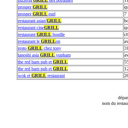
pizzeria
GRILL
des portiques
11
prosper
GRILL
qu
prosper
GRILL
eurl
7 
restaurant asian'
GRILL
bo
restaurant cine
GRILL
qu
restaurant
GRILL
bouille
ch
restaurant le
GRILL
on
a
resto
GRILL
chez tony
3
tanoshi asia
GRILL
vupham
a
the red barn pub et
GRILL
5
the red barn pub et
GRILL
12
wok et
GRILL
restaurant
26
dépa
nom du restau