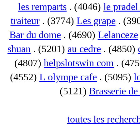
les remparts
. (4046)
le pradel
traiteur
. (3774)
Les grape
. (39
Bar du dome
. (4690)
Lelanceze
shuan
. (5201)
au cedre
. (4850)
(4807)
helpslotswin com
. (47
(4552)
L olympe cafe
. (5095)
l
(5121)
Brasserie de
toutes les recherc