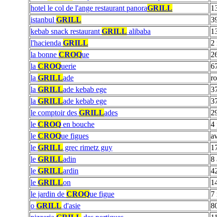
hotel le col de l'ange restaurant panora
GRILL
1
istanbul
GRILL
3
kebab snack restaurant
GRILL
alibaba
1
l'hacienda
GRILL
2
la bonne
CROQ
ue
2
la
CROQ
uerie
6
la
GRILL
ade
ro
la
GRILL
ade kebab ege
37
la
GRILL
ade kebab ege
37
le comptoir des
GRILL
ades
29
le
CROQ
en bouche
4 
le
CROQ
ue figues
a
le
GRILL
grec rimetz guy
1
le
GRILL
adin
8 
le
GRILL
ardin
42
le
GRILL
on
14
le jardin de
CROQ
ue figue
7 
o
GRILL
d'asie
8