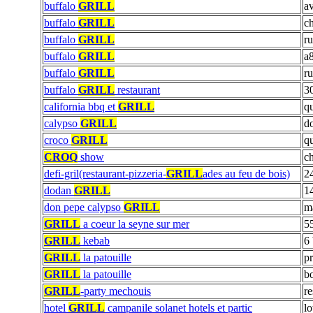
buffalo
GRILL
a
buffalo
GRILL
c
buffalo
GRILL
ru
buffalo
GRILL
a8
buffalo
GRILL
ru
buffalo
GRILL
restaurant
30
california bbq et
GRILL
qu
calypso
GRILL
do
croco
GRILL
qu
CROQ
show
c
defi-gril(restaurant-pizzeria-
GRILL
ades au feu de bois)
2
dodan
GRILL
14
don pepe calypso
GRILL
ma
GRILL
a coeur la seyne sur mer
5
GRILL
kebab
6 
GRILL
la patouille
pr
GRILL
la patouille
b
GRILL
-party mechouis
re
hotel
GRILL
campanile solanet hotels et partic
l