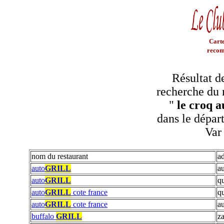
Carte
recom
Résultat d
recherche du 
"
le croq au
dans le dépar
Var
nom du restaurant
a
auto
GRILL
a
auto
GRILL
q
auto
GRILL
cote france
qu
auto
GRILL
cote france
au
buffalo
GRILL
za