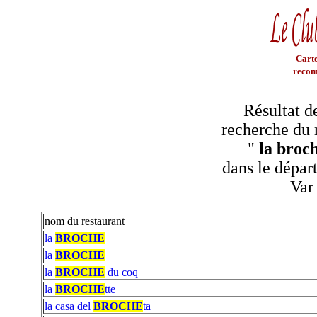
Carte
recom
Résultat d
recherche du 
"
la broc
dans le dépar
Var
nom du restaurant
la
BROCHE
la
BROCHE
la
BROCHE
du coq
la
BROCHE
tte
la casa del
BROCHE
ta