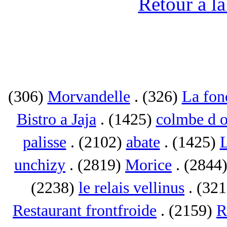
Retour à l
(306)
Morvandelle
. (326)
La fon
Bistro a Jaja
. (1425)
colmbe d o
palisse
. (2102)
abate
. (1425)
L
unchizy
. (2819)
Morice
. (2844
(2238)
le relais vellinus
. (32
Restaurant frontfroide
. (2159)
R