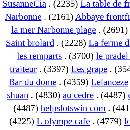
SusanneCia
. (2235)
La table de f
Narbonne
. (2161)
Abbaye frontf
la mer Narbonne plage
. (2691
Saint brolard
. (2228)
La ferme d
les remparts
. (3700)
le pradel
traiteur
. (3397)
Les grape
. (35
Bar du dome
. (4359)
Lelanceze
shuan
. (4830)
au cedre
. (4487)
(4487)
helpslotswin com
. (44
(4225)
L olympe cafe
. (4779)
l