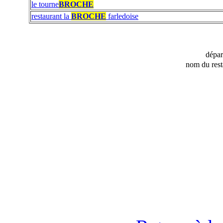
le tourne
BROCHE
restaurant la
BROCHE
farledoise
dépa
nom du rest