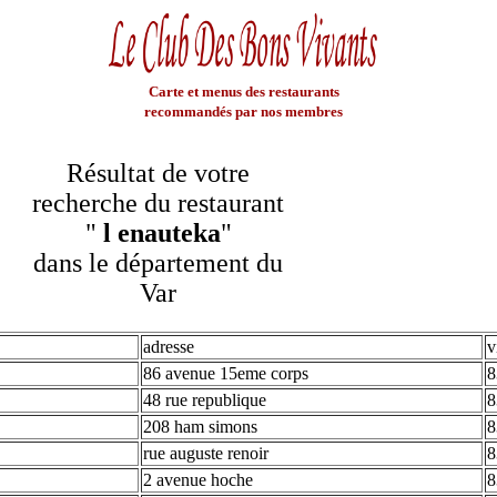
Carte et menus des restaurants
recommandés par nos membres
Résultat de votre
recherche du restaurant
"
l enauteka
"
dans le département du
Var
adresse
v
86 avenue 15eme corps
8
48 rue republique
8
208 ham simons
8
rue auguste renoir
8
2 avenue hoche
8