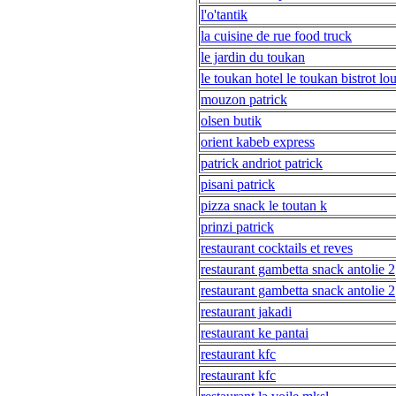
l'o'tantik
la cuisine de rue food truck
le jardin du toukan
le toukan hotel le toukan bistrot lo
mouzon patrick
olsen butik
orient kabeb express
patrick andriot patrick
pisani patrick
pizza snack le toutan k
prinzi patrick
restaurant cocktails et reves
restaurant gambetta snack antolie 2
restaurant gambetta snack antolie 2
restaurant jakadi
restaurant ke pantai
restaurant kfc
restaurant kfc