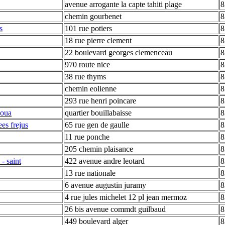
avenue arrogante la capte tahiti plage
8
chemin gourbenet
8
s
101 rue potiers
8
18 rue pierre clement
8
22 boulevard georges clemenceau
8
970 route nice
8
38 rue thyms
8
chemin eolienne
8
293 rue henri poincare
8
koua
quartier bouillabaisse
8
ees frejus
65 rue gen de gaulle
8
11 rue ponche
8
205 chemin plaisance
8
 - saint
422 avenue andre leotard
8
13 rue nationale
8
6 avenue augustin juramy
8
4 rue jules michelet 12 pl jean mermoz
8
26 bis avenue commdt guilbaud
8
449 boulevard alger
8