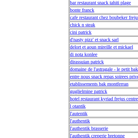
bar restaurant snack tahiti plage
bonte franck
cafe restaurant chez boubeker freju
chick n steak
cini patrick
d'nasty pizz' et snack sarl
delort et aoun mireille et mickael
di nota konlee
dirassuian patrick
domaine de l'astragale - le petit ba
entre nous snack repas soirees priv
etablissements bak montferran
guglielmine patrick
hotel restaurant kyriad frejus centre
l otantik
l'autentik
l'authentik
l'authentik brasserie
l'authentik creperie bretonne