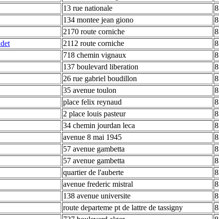
13 rue nationale
8
134 montee jean giono
8
2170 route corniche
8
udet
2112 route corniche
8
718 chemin vignaux
8
137 boulevard liberation
8
26 rue gabriel boudillon
8
35 avenue toulon
8
place felix reynaud
8
2 place louis pasteur
8
34 chemin jourdan leca
8
avenue 8 mai 1945
8
57 avenue gambetta
8
57 avenue gambetta
8
quartier de l'auberte
8
avenue frederic mistral
8
138 avenue universite
8
route departeme pt de lattre de tassigny
8