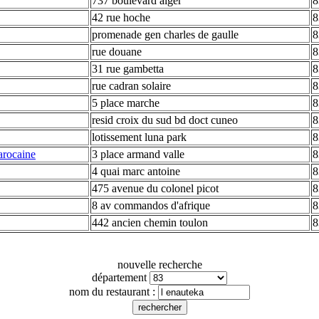
737 boulevard alger
8
42 rue hoche
8
promenade gen charles de gaulle
8
rue douane
8
31 rue gambetta
8
rue cadran solaire
8
5 place marche
8
resid croix du sud bd doct cuneo
8
lotissement luna park
8
arocaine
3 place armand valle
8
4 quai marc antoine
8
475 avenue du colonel picot
8
8 av commandos d'afrique
8
442 ancien chemin toulon
8
nouvelle recherche
département
nom du restaurant :