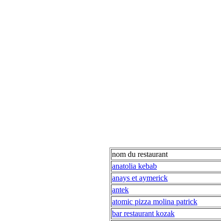
nom du restaurant
anatolia kebab
anays et aymerick
antek
atomic pizza molina patrick
bar restaurant kozak