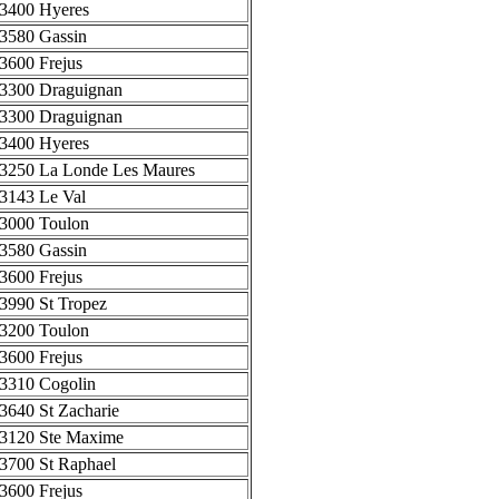
3400 Hyeres
3580 Gassin
3600 Frejus
3300 Draguignan
3300 Draguignan
3400 Hyeres
3250 La Londe Les Maures
3143 Le Val
3000 Toulon
3580 Gassin
3600 Frejus
3990 St Tropez
3200 Toulon
3600 Frejus
3310 Cogolin
3640 St Zacharie
3120 Ste Maxime
3700 St Raphael
3600 Frejus