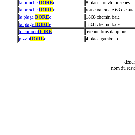
la brioche
DORE
e
8 place am victor senes
la brioche
DORE
e
route nationale 63 c c au
la plage
DORE
e
1868 chemin baie
la plage
DORE
e
1868 chemin baie
le commo
DORE
avenue trois dauphins
pizz'a
DORE
e
4 place gambetta
dépa
nom du resta