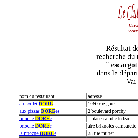
Carte
recom
Résultat d
recherche du 
"
escargot
dans le dépar
Var
nom du restaurant
adresse
au poulet
DORE
1060 rue gare
aux pizzas
DORE
es
2 boulevard porchy
brioche
DORE
e
1 place camille ledeau
brioche
DORE
e
aire brignoles cambarette
la brioche
DORE
e
28 rue murier