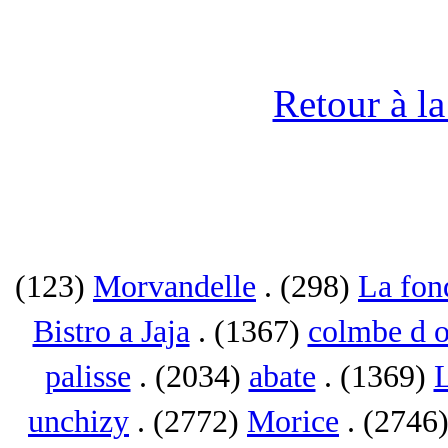
Retour à l
(123)
Morvandelle
. (298)
La fon
Bistro a Jaja
. (1367)
colmbe d o
palisse
. (2034)
abate
. (1369)
L
unchizy
. (2772)
Morice
. (2746