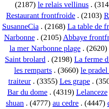
(2187)
le relais vellinus
. (31
Restaurant frontfroide
. (2103)
R
SusanneCia
. (2168)
La table de f
Narbonne
. (2105)
Abbaye frontf
la mer Narbonne plage
. (2620
Saint brolard
. (2198)
La ferme d
les remparts
. (3660)
le pradel
traiteur
. (3355)
Les grape
. (35
Bar du dome
. (4319)
Lelanceze
shuan
. (4777)
au cedre
. (4447)