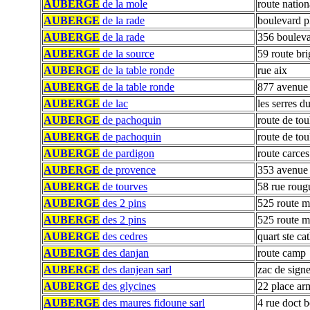
AUBERGE
de la mole
route nation
AUBERGE
de la rade
boulevard p
AUBERGE
de la rade
356 bouleva
AUBERGE
de la source
59 route bri
AUBERGE
de la table ronde
rue aix
AUBERGE
de la table ronde
877 avenue 
AUBERGE
de lac
les serres 
AUBERGE
de pachoquin
route de to
AUBERGE
de pachoquin
route de to
AUBERGE
de pardigon
route carce
AUBERGE
de provence
353 avenue 
AUBERGE
de tourves
58 rue roug
AUBERGE
des 2 pins
525 route 
AUBERGE
des 2 pins
525 route 
AUBERGE
des cedres
quart ste ca
AUBERGE
des danjan
route camp
AUBERGE
des danjean sarl
zac de signe
AUBERGE
des glycines
22 place ar
AUBERGE
des maures fidoune sarl
4 rue doct b