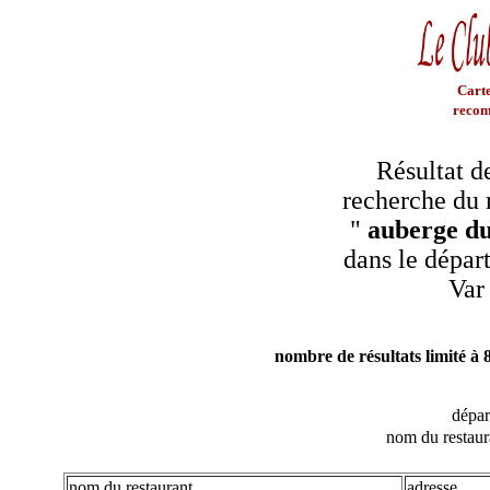
Carte
recom
Résultat d
recherche du 
"
auberge du
dans le dépar
Var
nombre de résultats limité à 
dépa
nom du restaur
nom du restaurant
adresse