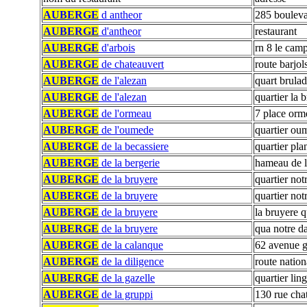
AUBERGE
d antheor
285 bouleva
AUBERGE
d'antheor
restaurant
AUBERGE
d'arbois
rn 8 le cam
AUBERGE
de chateauvert
route barjol
AUBERGE
de l'alezan
quart brula
AUBERGE
de l'alezan
quartier la 
AUBERGE
de l'ormeau
7 place orm
AUBERGE
de l'oumede
quartier ou
AUBERGE
de la becassiere
quartier pla
AUBERGE
de la bergerie
hameau de l
AUBERGE
de la bruyere
quartier no
AUBERGE
de la bruyere
quartier no
AUBERGE
de la bruyere
la bruyere 
AUBERGE
de la bruyere
qua notre 
AUBERGE
de la calanque
62 avenue g
AUBERGE
de la diligence
route natio
AUBERGE
de la gazelle
quartier lin
AUBERGE
de la gruppi
130 rue cha