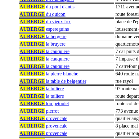
AUBERGE
du pont d'antis
1711 avenue
AUBERGE
du quicon
route forest
AUBERGE
du vieux fox
place de l'e
AUBERGE
espereguins
lotissement 
AUBERGE
la bergerie
domaine ver
AUBERGE
la bruyere
quartiernot
AUBERGE
la cauquiere
7 car puits 
AUBERGE
la cauquiere
7 impasse du
AUBERGE
la cauquiere
7 carrefour 
AUBERGE
la pierre blanche
640 route n
AUBERGE
la table de belgentier
rue rayol
AUBERGE
la tuiliere
97 route nat
AUBERGE
la tuiliere
route depar
AUBERGE
lou petoulet
route col de
AUBERGE
pierrot
773 avenue 
AUBERGE
provencale
quartier ang
AUBERGE
provencale
8 place mai
AUBERGE
provencale
quartier rou