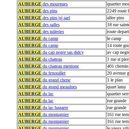
AUBERGE
des mourgues
quartier mo
AUBERGE
des pins
2249 route 
AUBERGE
des pins jsj sarl
allee pins
AUBERGE
des salles
18 rue saint
AUBERGE
des tuileries
route depart
AUBERGE
du camp
le camp
AUBERGE
du camp
14 route gu
AUBERGE
du cap negre sas didcy
av cap negr
AUBERGE
du chateau
1 rue st pier
AUBERGE
du chateau mentone
401 chemin
AUBERGE
du fenouillet
20 avenue g
AUBERGE
du grand chene
1 le plan
AUBERGE
du grand meaulnes
quart latay
AUBERGE
du lac
quartier ser
AUBERGE
du lac
rue grande
AUBERGE
du lac bagarre
rue grande
AUBERGE
du montagnier
161 rue tem
AUBERGE
du montagnier
161 rue tem
AUBERGE
du montagnier
le vieux vil