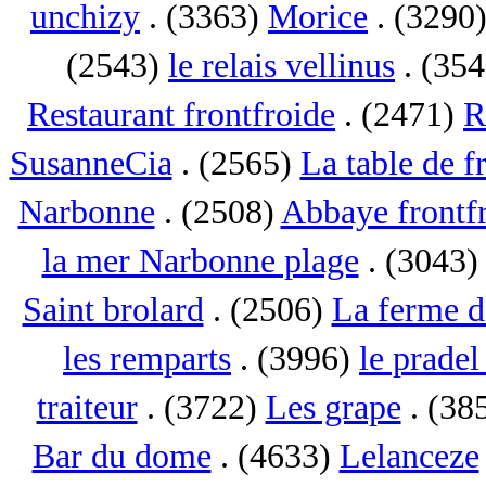
unchizy
. (3363)
Morice
. (3290
(2543)
le relais vellinus
. (35
Restaurant frontfroide
. (2471)
R
SusanneCia
. (2565)
La table de f
Narbonne
. (2508)
Abbaye frontf
la mer Narbonne plage
. (3043
Saint brolard
. (2506)
La ferme d
les remparts
. (3996)
le pradel
traiteur
. (3722)
Les grape
. (38
Bar du dome
. (4633)
Lelanceze