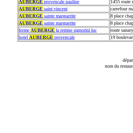
AUBERGE
provencale pauline
1455 route 
AUBERGE
saint vincent
carrefour ma
AUBERGE
sainte marguerite
8 place chap
AUBERGE
sainte marguerite
8 place chap
ferme
AUBERGE
la remise signorini luc
route sanary
hotel
AUBERGE
provencale
19 boulevard
dépa
nom du restaur