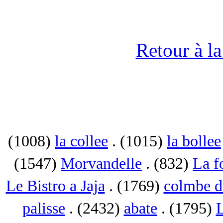
Retour à l
(1008)
la collee
. (1015)
la bollee
(1547)
Morvandelle
. (832)
La f
Le Bistro a Jaja
. (1769)
colmbe d
palisse
. (2432)
abate
. (1795)
L