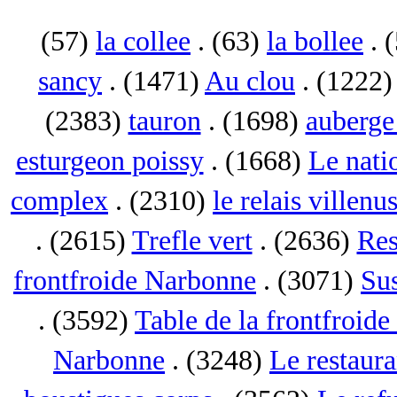
(57)
la collee
. (63)
la bollee
. 
sancy
. (1471)
Au clou
. (1222
(2383)
tauron
. (1698)
auberge 
esturgeon poissy
. (1668)
Le nati
complex
. (2310)
le relais villenu
. (2615)
Trefle vert
. (2636)
Res
frontfroide Narbonne
. (3071)
Su
. (3592)
Table de la frontfroid
Narbonne
. (3248)
Le restaur