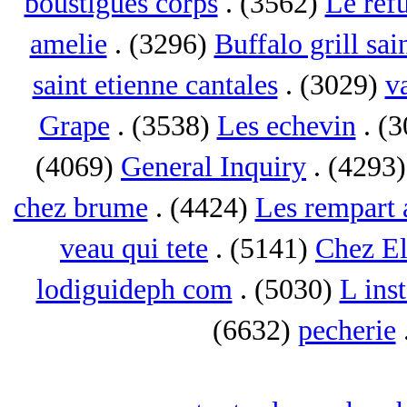
boustigues corps
. (3562)
Le ref
amelie
. (3296)
Buffalo grill sai
saint etienne cantales
. (3029)
va
Grape
. (3538)
Les echevin
. (
(4069)
General Inquiry
. (4293
chez brume
. (4424)
Les rempart 
veau qui tete
. (5141)
Chez El
lodiguideph com
. (5030)
L inst
(6632)
pecherie