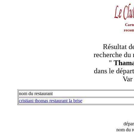
Carte
recom
Résultat d
recherche du 
"
Thama
dans le dépar
Var
nom du restaurant
cristiani thomas restaurant la brise
dépa
nom du r