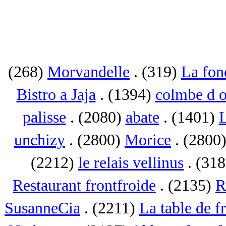
(268)
Morvandelle
. (319)
La fon
Bistro a Jaja
. (1394)
colmbe d o
palisse
. (2080)
abate
. (1401)
L
unchizy
. (2800)
Morice
. (2800
(2212)
le relais vellinus
. (31
Restaurant frontfroide
. (2135)
R
SusanneCia
. (2211)
La table de f