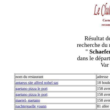
Carte
recom
Résultat d
recherche du 
"
Schaefe
dans le dépar
Var
nom du restaurant
adresse
antaeus site alfred nobel sas
18 boul
gaetano pizza le port
158 ave
gaetano pizza le port
158 ave
maerel- gaetano
158 ave
nachtergaelle yoann
81 allee