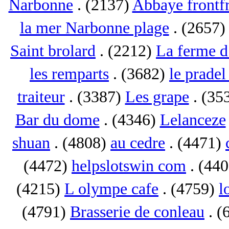
Narbonne
. (2137)
Abbaye frontf
la mer Narbonne plage
. (2657
Saint brolard
. (2212)
La ferme d
les remparts
. (3682)
le pradel
traiteur
. (3387)
Les grape
. (35
Bar du dome
. (4346)
Lelanceze
shuan
. (4808)
au cedre
. (4471)
(4472)
helpslotswin com
. (44
(4215)
L olympe cafe
. (4759)
l
(4791)
Brasserie de conleau
. (