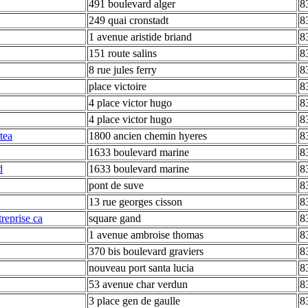
491 boulevard alger
8
249 quai cronstadt
8
1 avenue aristide briand
8
151 route salins
8
8 rue jules ferry
8
place victoire
8
4 place victor hugo
8
4 place victor hugo
8
tea
1800 ancien chemin hyeres
8
1633 boulevard marine
8
d
1633 boulevard marine
8
pont de suve
8
13 rue georges cisson
8
treprise ca
square gand
8
1 avenue ambroise thomas
8
370 bis boulevard graviers
8
nouveau port santa lucia
8
53 avenue char verdun
8
3 place gen de gaulle
8