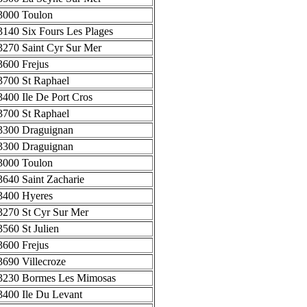
3000 Toulon
3140 Six Fours Les Plages
3270 Saint Cyr Sur Mer
3600 Frejus
3700 St Raphael
3400 Ile De Port Cros
3700 St Raphael
3300 Draguignan
3300 Draguignan
3000 Toulon
3640 Saint Zacharie
3400 Hyeres
3270 St Cyr Sur Mer
3560 St Julien
3600 Frejus
3690 Villecroze
3230 Bormes Les Mimosas
3400 Ile Du Levant