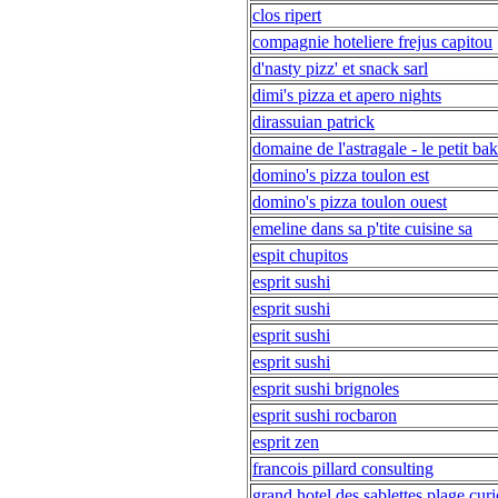
clos ripert
compagnie hoteliere frejus capitou
d'nasty pizz' et snack sarl
dimi's pizza et apero nights
dirassuian patrick
domaine de l'astragale - le petit ba
domino's pizza toulon est
domino's pizza toulon ouest
emeline dans sa p'tite cuisine sa
espit chupitos
esprit sushi
esprit sushi
esprit sushi
esprit sushi
esprit sushi brignoles
esprit sushi rocbaron
esprit zen
francois pillard consulting
grand hotel des sablettes plage curi