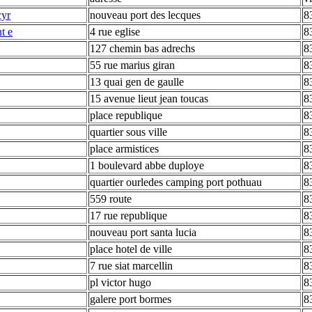
cyr
nouveau port des lecques
8
nt e
4 rue eglise
8
127 chemin bas adrechs
8
55 rue marius giran
8
13 quai gen de gaulle
8
15 avenue lieut jean toucas
8
place republique
8
quartier sous ville
8
place armistices
8
1 boulevard abbe duploye
8
quartier ourledes camping port pothuau
8
559 route
8
17 rue republique
8
nouveau port santa lucia
8
place hotel de ville
8
7 rue siat marcellin
8
pl victor hugo
8
galere port bormes
8