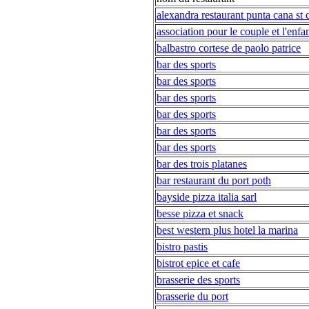
alexandra restaurant punta cana st 
association pour le couple et l'enfa
balbastro cortese de paolo patrice
bar des sports
bar des sports
bar des sports
bar des sports
bar des sports
bar des sports
bar des trois platanes
bar restaurant du port poth
bayside pizza italia sarl
besse pizza et snack
best western plus hotel la marina
bistro pastis
bistrot epice et cafe
brasserie des sports
brasserie du port