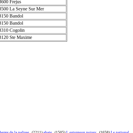
3600 Frejus
3500 La Seyne Sur Mer
3150 Bandol
3150 Bandol
3310 Cogolin
3120 Ste Maxime
berge de la palisse
. (2211)
abate
. (1505)
L esturgeon poissy
. (1658)
Le national