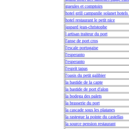
gueules et comptoirs
hotel grill campanile solanet hotels 
hotel restaurant le petit nice
jaspard jean-christophe
l artisan traiteur du port
l'anse de port cros
l'escale portugaise
l'esperanto
l'esperanto
l'esprit tapas
l'oasis du petit galibier
la bastide de la capte
la bastide de port d'alon
la bodega des palets
la brasserie du port
la cascade sous les platanes
la rastegue la pointe du castellas
la source pension restaurant