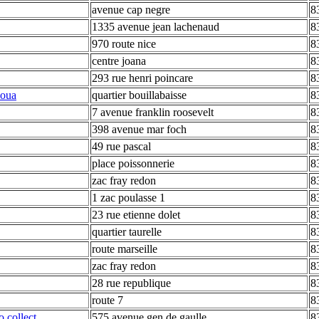
avenue cap negre
8
1335 avenue jean lachenaud
8
970 route nice
8
centre joana
8
293 rue henri poincare
8
koua
quartier bouillabaisse
8
7 avenue franklin roosevelt
8
398 avenue mar foch
8
49 rue pascal
8
place poissonnerie
8
zac fray redon
8
1 zac poulasse 1
8
23 rue etienne dolet
8
quartier taurelle
8
route marseille
8
zac fray redon
8
28 rue republique
8
route 7
8
o collect
575 avenue gen de gaulle
8