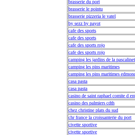
brasserie du port
brasserie le pointu
brasserie pizzeria le vatel
by sezz by payot
cafe des sports
cafe des sports
cafe des sports rojo
cafe des sports rojo
camping les jardins de la pascalinet
camping les pins maritimes
camping les pins maritimes edmon
casa pasta
casa pasta
casino de saint raphael comite d en
casino des palmiers cdth
chez christine plats du sud
chr france la croissanterie du port
civette sportive
civette sportive