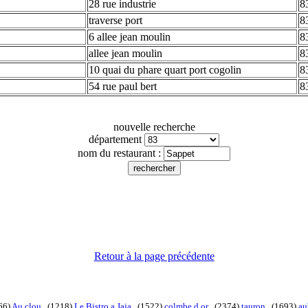
28 rue industrie
8
traverse port
8
6 allee jean moulin
8
allee jean moulin
8
10 quai du phare quart port cogolin
8
54 rue paul bert
8
nouvelle recherche
département
nom du restaurant :
Retour à la page précédente
66)
Au clou
. (1218)
Le Bistro a Jaja
. (1522)
colmbe d or
. (2374)
tauron
. (1693)
au