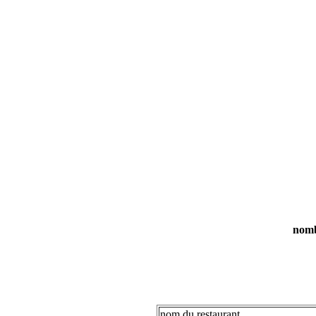
nombr
nom du restaurant