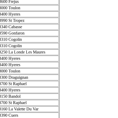
3600 Frejus
3000 Toulon
3400 Hyeres
3990 St Tropez
3340 Cabasse
3590 Gonfaron
3310 Cogolin
3310 Cogolin
3250 La Londe Les Maures
3400 Hyeres
3400 Hyeres
3000 Toulon
3300 Draguignan
3700 St Raphael
3400 Hyeres
3150 Bandol
3700 St Raphael
3160 La Valette Du Var
3390 Cuers