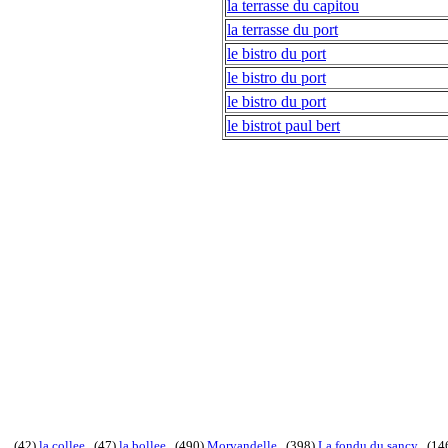
la terrasse du capitou
la terrasse du port
le bistro du port
le bistro du port
le bistro du port
le bistrot paul bert
(42)
la collee
. (47)
la bollee
. (490)
Morvandelle
. (398)
La fondu du sancy
. (14