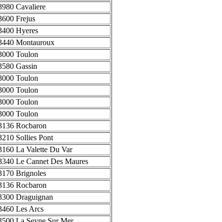
3980 Cavaliere
3600 Frejus
3400 Hyeres
3440 Montauroux
3000 Toulon
3580 Gassin
3000 Toulon
3000 Toulon
3000 Toulon
3000 Toulon
3136 Rocbaron
3210 Sollies Pont
3160 La Valette Du Var
3340 Le Cannet Des Maures
3170 Brignoles
3136 Rocbaron
3300 Draguignan
3460 Les Arcs
3500 La Seyne Sur Mer