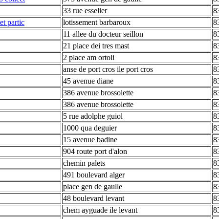
33 rue esselier
8
et partic
lotissement barbaroux
8
11 allee du docteur seillon
8
21 place dei tres mast
8
2 place am ortoli
8
anse de port cros ile port cros
8
45 avenue diane
8
386 avenue brossolette
8
386 avenue brossolette
8
5 rue adolphe guiol
8
1000 qua deguier
8
15 avenue badine
8
904 route port d'alon
8
chemin palets
8
491 boulevard alger
8
place gen de gaulle
8
48 boulevard levant
8
chem ayguade ile levant
8