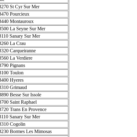
3270 St Cyr Sur Mer
3470 Pourcieux
3440 Montauroux
3500 La Seyne Sur Mer
3110 Sanary Sur Mer
3260 La Crau
3320 Carqueiranne
3560 La Verdiere
3790 Pignans
3100 Toulon
3400 Hyeres
3310 Grimaud
3890 Besse Sur Issole
3700 Saint Raphael
3720 Trans En Provence
3110 Sanary Sur Mer
3310 Cogolin
3230 Bormes Les Mimosas