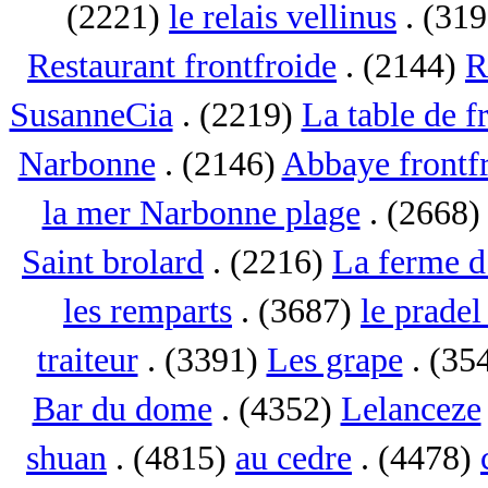
(2221)
le relais vellinus
. (31
Restaurant frontfroide
. (2144)
R
SusanneCia
. (2219)
La table de f
Narbonne
. (2146)
Abbaye frontf
la mer Narbonne plage
. (2668
Saint brolard
. (2216)
La ferme d
les remparts
. (3687)
le pradel
traiteur
. (3391)
Les grape
. (35
Bar du dome
. (4352)
Lelanceze
shuan
. (4815)
au cedre
. (4478)