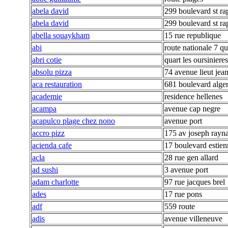
abela david
299 boulevard st ra
abela david
299 boulevard st ra
abella souaykham
15 rue republique
abi
route nationale 7 qu
abri cotie
quart les oursiniere
absolu pizza
74 avenue lieut jea
aca restauration
681 boulevard alge
academie
residence hellenes
acampa
avenue cap negre
acapulco plage chez nono
avenue port
accro pizz
175 av joseph rayn
acienda cafe
17 boulevard estien
acla
28 rue gen allard
ad sushi
3 avenue port
adam charlotte
97 rue jacques brel
ades
17 rue pons
adf
559 route
adis
avenue villeneuve