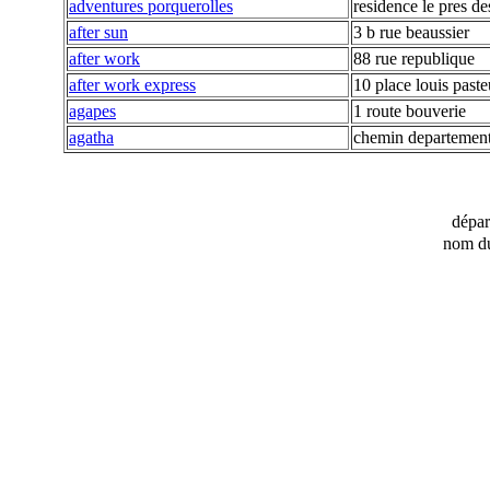
adventures porquerolles
residence le pres de
after sun
3 b rue beaussier
after work
88 rue republique
after work express
10 place louis paste
agapes
1 route bouverie
agatha
chemin departement
dépa
nom du