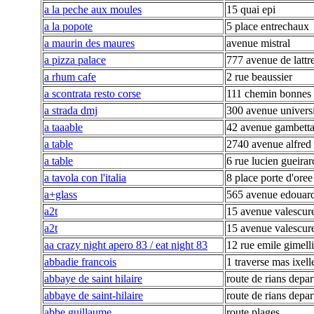
a la peche aux moules
15 quai epi
a la popote
5 place entrechaux
a maurin des maures
avenue mistral
a pizza palace
777 avenue de lattr
a rhum cafe
2 rue beaussier
a scontrata resto corse
111 chemin bonnes 
a strada dmj
300 avenue universi
a taaable
42 avenue gambett
a table
2740 avenue alfred
a table
6 rue lucien gueirar
a tavola con l'italia
8 place porte d'oree
a+glass
565 avenue edouard
a2t
15 avenue valescur
a2t
15 avenue valescur
aa crazy night apero 83 / eat night 83
12 rue emile gimelli
abbadie francois
1 traverse mas ixell
abbaye de saint hilaire
route de rians depa
abbaye de saint-hilaire
route de rians depa
abbe guillaume
route plages