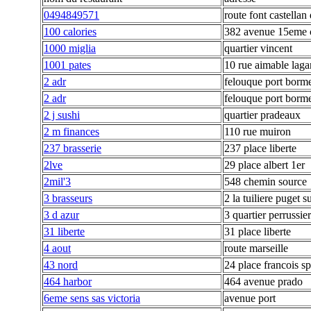
0494849571
route font castellan
100 calories
382 avenue 15eme 
1000 miglia
quartier vincent
1001 pates
10 rue aimable laga
2 adr
felouque port borm
2 adr
felouque port borm
2 j sushi
quartier pradeaux
2 m finances
110 rue muiron
237 brasserie
237 place liberte
2lve
29 place albert 1er
2mil'3
548 chemin source
3 brasseurs
2 la tuiliere puget s
3 d azur
3 quartier perrussier
31 liberte
31 place liberte
4 aout
route marseille
43 nord
24 place francois s
464 harbor
464 avenue prado
6eme sens sas victoria
avenue port