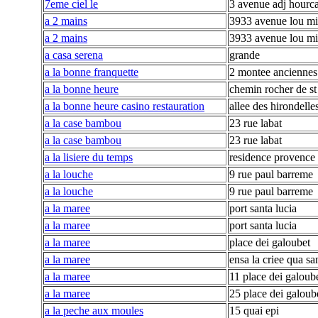
7eme ciel le
3 avenue adj hourc
a 2 mains
3933 avenue lou mi
a 2 mains
3933 avenue lou mi
a casa serena
grande
a la bonne franquette
2 montee anciennes
a la bonne heure
chemin rocher de st
a la bonne heure casino restauration
allee des hirondelle
a la case bambou
23 rue labat
a la case bambou
23 rue labat
a la lisiere du temps
residence provence 
a la louche
9 rue paul barreme
a la louche
9 rue paul barreme
a la maree
port santa lucia
a la maree
port santa lucia
a la maree
place dei galoubet
a la maree
ensa la criee qua sa
a la maree
11 place dei galoub
a la maree
25 place dei galoub
a la peche aux moules
15 quai epi