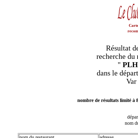
Carte
recom
Résultat d
recherche du 
"
PLH
dans le dépar
Var
nombre de résultats limité à 
dépa
nom du
nom du restaurant
adresse