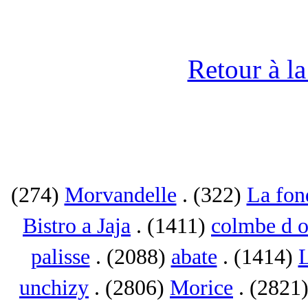
Retour à l
(274)
Morvandelle
. (322)
La fon
Bistro a Jaja
. (1411)
colmbe d o
palisse
. (2088)
abate
. (1414)
L
unchizy
. (2806)
Morice
. (2821