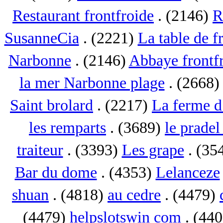
Restaurant frontfroide
. (2146)
R
SusanneCia
. (2221)
La table de f
Narbonne
. (2146)
Abbaye frontf
la mer Narbonne plage
. (2668
Saint brolard
. (2217)
La ferme d
les remparts
. (3689)
le pradel
traiteur
. (3393)
Les grape
. (35
Bar du dome
. (4353)
Lelanceze
shuan
. (4818)
au cedre
. (4479)
(4479)
helpslotswin com
. (44