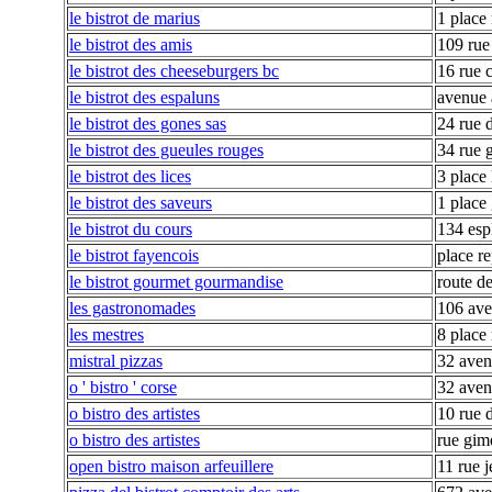
le bistrot de marius
1 place
le bistrot des amis
109 rue
le bistrot des cheeseburgers bc
16 rue c
le bistrot des espaluns
avenue 
le bistrot des gones sas
24 rue 
le bistrot des gueules rouges
34 rue 
le bistrot des lices
3 place 
le bistrot des saveurs
1 place 
le bistrot du cours
134 esp
le bistrot fayencois
place r
le bistrot gourmet gourmandise
route d
les gastronomades
106 ave
les mestres
8 place
mistral pizzas
32 aven
o ' bistro ' corse
32 aven
o bistro des artistes
10 rue 
o bistro des artistes
rue gime
open bistro maison arfeuillere
11 rue j