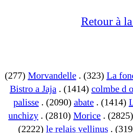
Retour à l
(277)
Morvandelle
. (323)
La fon
Bistro a Jaja
. (1414)
colmbe d o
palisse
. (2090)
abate
. (1414)
L
unchizy
. (2810)
Morice
. (2825
(2222)
le relais vellinus
. (31