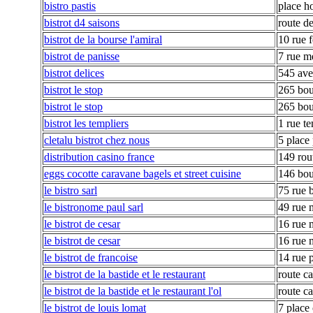
bistro pastis
place ho
bistrot d4 saisons
route d
bistrot de la bourse l'amiral
10 rue f
bistrot de panisse
7 rue m
bistrot delices
545 ave
bistrot le stop
265 bou
bistrot le stop
265 bou
bistrot les templiers
1 rue t
cletalu bistrot chez nous
5 place 
distribution casino france
149 rou
eggs cocotte caravane bagels et street cuisine
146 bou
le bistro sarl
75 rue 
le bistronome paul sarl
49 rue 
le bistrot de cesar
16 rue 
le bistrot de cesar
16 rue 
le bistrot de francoise
14 rue 
le bistrot de la bastide et le restaurant
route ca
le bistrot de la bastide et le restaurant l'ol
route ca
le bistrot de louis lomat
7 place 