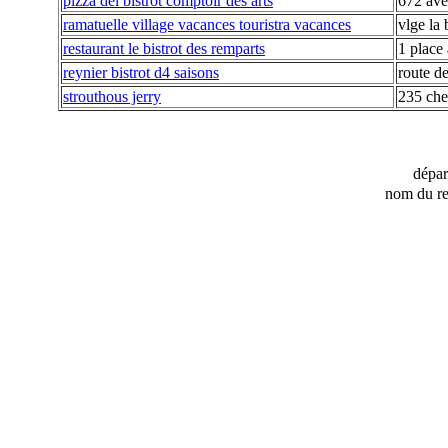
pizza del bistrot comptoir des arts
672 ave
ramatuelle village vacances touristra vacances
vlge la 
restaurant le bistrot des remparts
1 place
reynier bistrot d4 saisons
route d
strouthous jerry
235 che
dépa
nom du re