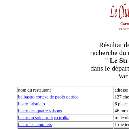
Carte
recom
Résultat d
recherche du 
"
Le Str
dans le dépar
Var
nom du restaurant
adresse
balbastro cortese de paolo patrice
127 che
bistro brisuleto
6 place
bistro des quatre saisons
46 rue 
bistro du soleil ruskya troika
route ni
bistro les templiers
1 rue t