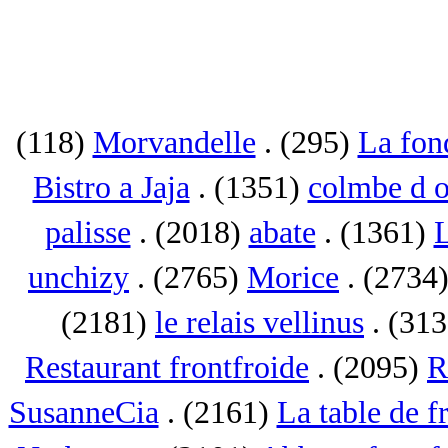
(118)
Morvandelle
. (295)
La fon
Bistro a Jaja
. (1351)
colmbe d o
palisse
. (2018)
abate
. (1361)
L
unchizy
. (2765)
Morice
. (2734
(2181)
le relais vellinus
. (31
Restaurant frontfroide
. (2095)
R
SusanneCia
. (2161)
La table de f