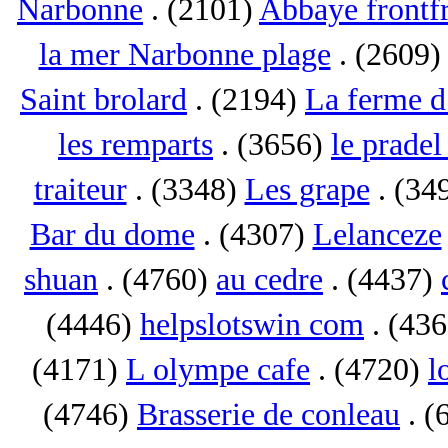
Narbonne
. (2101)
Abbaye frontf
la mer Narbonne plage
. (2609
Saint brolard
. (2194)
La ferme d
les remparts
. (3656)
le pradel
traiteur
. (3348)
Les grape
. (34
Bar du dome
. (4307)
Lelanceze
shuan
. (4760)
au cedre
. (4437)
(4446)
helpslotswin com
. (43
(4171)
L olympe cafe
. (4720)
l
(4746)
Brasserie de conleau
. (