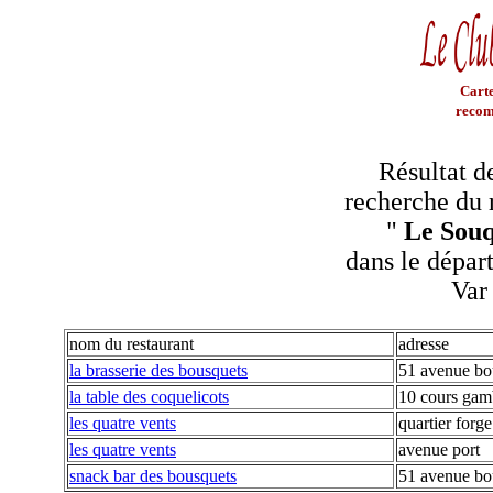
Carte
recom
Résultat d
recherche du 
"
Le Souq
dans le dépar
Var
nom du restaurant
adresse
la brasserie des bousquets
51 avenue bo
la table des coquelicots
10 cours gam
les quatre vents
quartier forge
les quatre vents
avenue port
snack bar des bousquets
51 avenue bo