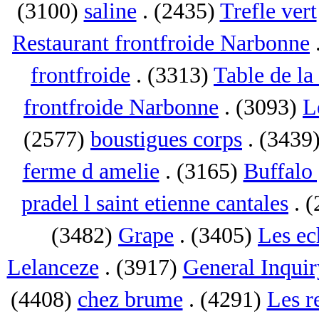
(3100)
saline
. (2435)
Trefle vert
Restaurant frontfroide Narbonne
frontfroide
. (3313)
Table de la
frontfroide Narbonne
. (3093)
L
(2577)
boustigues corps
. (3439
ferme d amelie
. (3165)
Buffalo 
pradel l saint etienne cantales
. 
(3482)
Grape
. (3405)
Les ec
Lelanceze
. (3917)
General Inquir
(4408)
chez brume
. (4291)
Les r