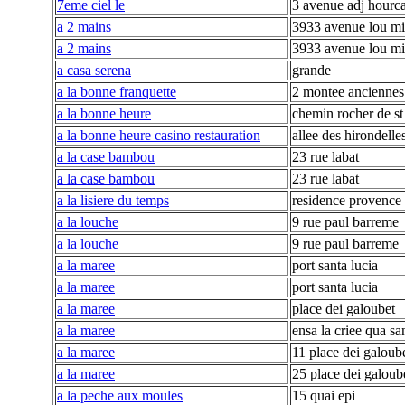
7eme ciel le
3 avenue adj hourc
a 2 mains
3933 avenue lou mi
a 2 mains
3933 avenue lou mi
a casa serena
grande
a la bonne franquette
2 montee anciennes
a la bonne heure
chemin rocher de st
a la bonne heure casino restauration
allee des hirondelle
a la case bambou
23 rue labat
a la case bambou
23 rue labat
a la lisiere du temps
residence provence 
a la louche
9 rue paul barreme
a la louche
9 rue paul barreme
a la maree
port santa lucia
a la maree
port santa lucia
a la maree
place dei galoubet
a la maree
ensa la criee qua sa
a la maree
11 place dei galoub
a la maree
25 place dei galoub
a la peche aux moules
15 quai epi