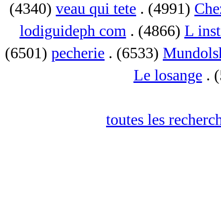
(4340)
veau qui tete
. (4991)
Che
lodiguideph com
. (4866)
L inst
(6501)
pecherie
. (6533)
Mundols
Le losange
. 
toutes les recherc