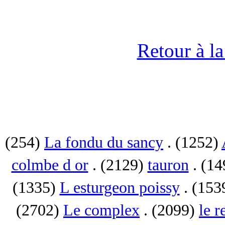
Retour à l
(254)
La fondu du sancy
. (1252)
colmbe d or
. (2129)
tauron
. (1
(1335)
L esturgeon poissy
. (153
(2702)
Le complex
. (2099)
le r