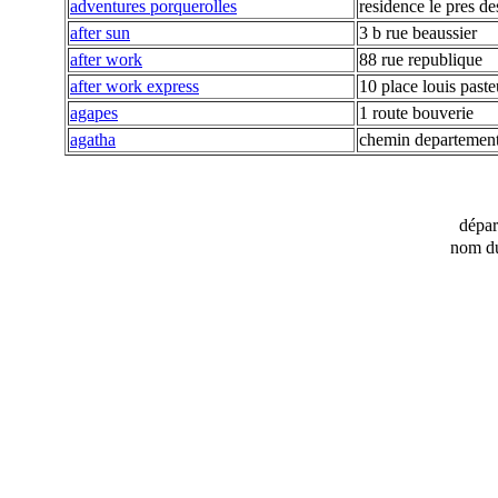
adventures porquerolles
residence le pres de
after sun
3 b rue beaussier
after work
88 rue republique
after work express
10 place louis paste
agapes
1 route bouverie
agatha
chemin departement
dépa
nom du