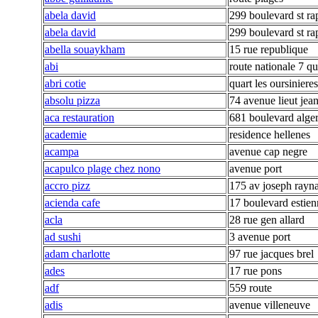
abela david
299 boulevard st ra
abela david
299 boulevard st ra
abella souaykham
15 rue republique
abi
route nationale 7 qu
abri cotie
quart les oursiniere
absolu pizza
74 avenue lieut jea
aca restauration
681 boulevard alge
academie
residence hellenes
acampa
avenue cap negre
acapulco plage chez nono
avenue port
accro pizz
175 av joseph rayn
acienda cafe
17 boulevard estien
acla
28 rue gen allard
ad sushi
3 avenue port
adam charlotte
97 rue jacques brel
ades
17 rue pons
adf
559 route
adis
avenue villeneuve