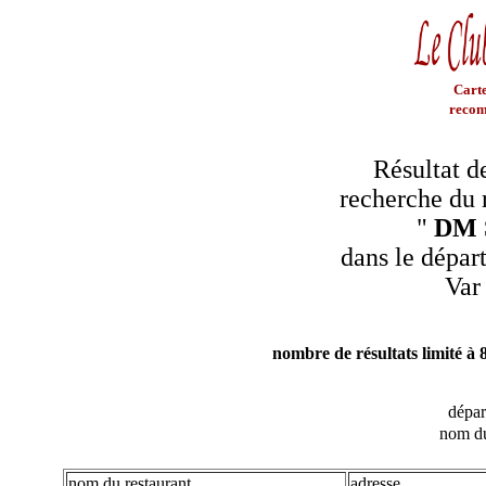
Carte
recom
Résultat d
recherche du 
"
DM 
dans le dépar
Var
nombre de résultats limité à 
dépa
nom du
nom du restaurant
adresse