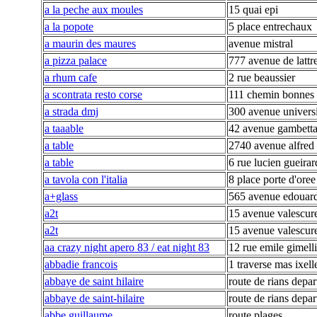
a la peche aux moules
15 quai epi
a la popote
5 place entrechaux
a maurin des maures
avenue mistral
a pizza palace
777 avenue de lattr
a rhum cafe
2 rue beaussier
a scontrata resto corse
111 chemin bonnes 
a strada dmj
300 avenue universi
a taaable
42 avenue gambett
a table
2740 avenue alfred
a table
6 rue lucien gueirar
a tavola con l'italia
8 place porte d'oree
a+glass
565 avenue edouard
a2t
15 avenue valescur
a2t
15 avenue valescur
aa crazy night apero 83 / eat night 83
12 rue emile gimelli
abbadie francois
1 traverse mas ixell
abbaye de saint hilaire
route de rians depa
abbaye de saint-hilaire
route de rians depa
abbe guillaume
route plages