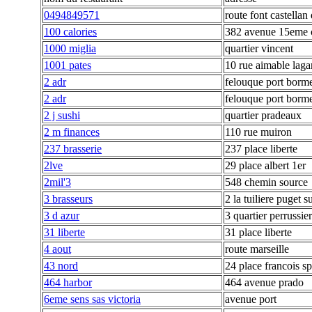
0494849571
route font castellan
100 calories
382 avenue 15eme 
1000 miglia
quartier vincent
1001 pates
10 rue aimable laga
2 adr
felouque port borm
2 adr
felouque port borm
2 j sushi
quartier pradeaux
2 m finances
110 rue muiron
237 brasserie
237 place liberte
2lve
29 place albert 1er
2mil'3
548 chemin source
3 brasseurs
2 la tuiliere puget s
3 d azur
3 quartier perrussier
31 liberte
31 place liberte
4 aout
route marseille
43 nord
24 place francois s
464 harbor
464 avenue prado
6eme sens sas victoria
avenue port