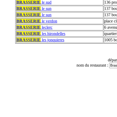
BRASSERIE
le sud
136 pro
BRASSERIE
le sun
137 bou
BRASSERIE
le sun
137 bou
BRASSERIE
le verdon
place c
BRASSERIE
leclerc
6 avenu
BRASSERIE
les hirondelles
quartie
BRASSERIE
les jonquieres
1005 bo
dépa
nom du restaurant :