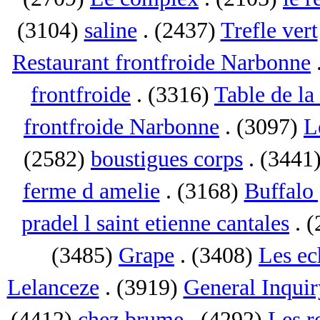
(3104)
saline
. (2437)
Trefle vert
Restaurant frontfroide Narbonne
frontfroide
. (3316)
Table de la
frontfroide Narbonne
. (3097)
L
(2582)
boustigues corps
. (3441
ferme d amelie
. (3168)
Buffalo 
pradel l saint etienne cantales
. 
(3485)
Grape
. (3408)
Les ec
Lelanceze
. (3919)
General Inquir
(4412)
chez brume
. (4292)
Les r