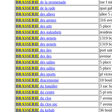
BRASSERIE
de la promenade
rue f m
BRASSERIE
de la rade
quai gab
BRASSERIE
des allees
allee 5 
BRASSERIE
des arenes
316 av
BRASSERIE
des arts
5 place 
BRASSERIE
des galoubets
residen
BRASSERIE
des genets
1319 bo
BRASSERIE
des genets
1319 bo
BRASSERIE
des iles
port sai
BRASSERIE
des iles
avenue 
BRASSERIE
des salins
5 place
BRASSERIE
des salins
5 place
BRASSERIE
des sports
pl vict
BRASSERIE
dracennoise
10 boul
BRASSERIE
du batailler
3 zac ba
BRASSERIE
du centre
5 pl ern
BRASSERIE
du clos
7 avenu
BRASSERIE
du clos snc
7 avenu
BRASSERIE
du kebab
36 boul