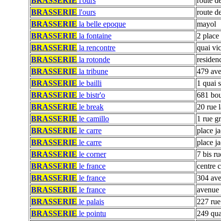
BRASSERIE
l'ours
route d
BRASSERIE
l'ours
route d
BRASSERIE
la belle epoque
mayol
BRASSERIE
la fontaine
2 place
BRASSERIE
la rencontre
quai vic
BRASSERIE
la rotonde
residen
BRASSERIE
la tribune
479 ave
BRASSERIE
le bailli
1 quai 
BRASSERIE
le bistr'o
681 bou
BRASSERIE
le break
20 rue l
BRASSERIE
le camillo
1 rue g
BRASSERIE
le carre
place j
BRASSERIE
le carre
place j
BRASSERIE
le corner
7 bis r
BRASSERIE
le france
centre 
BRASSERIE
le france
304 ave
BRASSERIE
le france
avenue 
BRASSERIE
le palais
227 rue
BRASSERIE
le pointu
249 qua