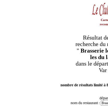
Carte
recom
Résultat d
recherche du 
"
Brasserie le
les du 
dans le dépar
Var
nombre de résultats limité à 
dépa
nom du restaurant :