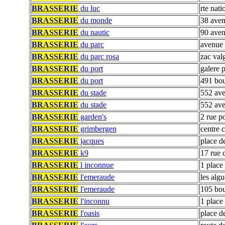
BRASSERIE
du luc
rte nati
BRASSERIE
du monde
38 aven
BRASSERIE
du nautic
90 aven
BRASSERIE
du parc
avenue 
BRASSERIE
du parc rosa
zac valg
BRASSERIE
du port
galere 
BRASSERIE
du port
491 bou
BRASSERIE
du stade
552 ave
BRASSERIE
du stade
552 ave
BRASSERIE
garden's
2 rue po
BRASSERIE
grimbergen
centre c
BRASSERIE
jacques
place d
BRASSERIE
k9
17 rue
BRASSERIE
l inconnue
1 plac
BRASSERIE
l'emeraude
les alg
BRASSERIE
l'emeraude
105 bou
BRASSERIE
l'inconnu
1 plac
BRASSERIE
l'oasis
place de