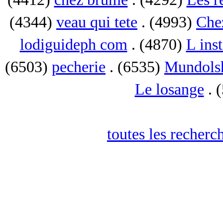
(4344)
veau qui tete
. (4993)
Che
lodiguideph com
. (4870)
L inst
(6503)
pecherie
. (6535)
Mundols
Le losange
. 
toutes les recherc