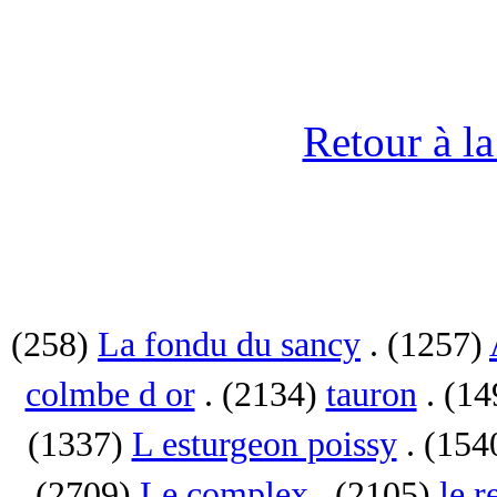
Retour à l
(258)
La fondu du sancy
. (1257)
colmbe d or
. (2134)
tauron
. (1
(1337)
L esturgeon poissy
. (154
(2709)
Le complex
. (2105)
le r