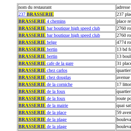
nom du restaurant
adresse
237
BRASSERIE
237 plac
BRASSERIE
4 chemins
place r
BRASSERIE
bar boutique high speed club
2760 ro
BRASSERIE
bar boutique high speed club
2760 ro
BRASSERIE
belge
4774 ro
BRASSERIE
bertin
13 bd f
BRASSERIE
bertin
13 boul
BRASSERIE
cafe de la gare
31 place
BRASSERIE
chez carlos
quartier
BRASSERIE
chez douglas
avenue 
BRASSERIE
de la corniche
17 litto
BRASSERIE
de la foux
quartier
BRASSERIE
de la foux
route p
BRASSERIE
de la mairie
quai sa
BRASSERIE
de la place
59 aven
BRASSERIE
de la plage
bouleva
BRASSERIE
de la plage
bouleva