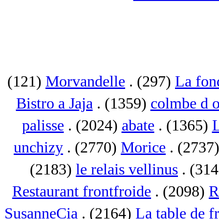
(121)
Morvandelle
. (297)
La fon
Bistro a Jaja
. (1359)
colmbe d o
palisse
. (2024)
abate
. (1365)
L
unchizy
. (2770)
Morice
. (2737
(2183)
le relais vellinus
. (31
Restaurant frontfroide
. (2098)
R
SusanneCia
. (2164)
La table de f