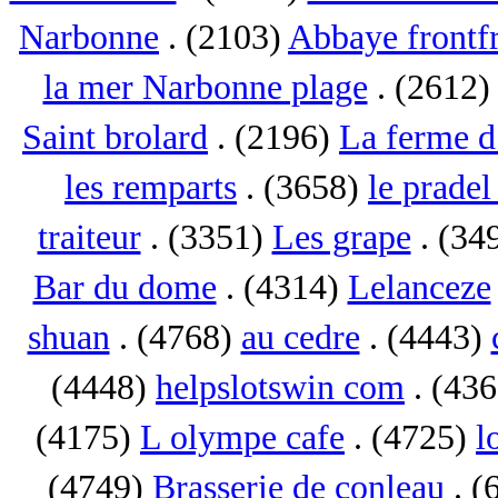
Narbonne
. (2103)
Abbaye frontf
la mer Narbonne plage
. (2612
Saint brolard
. (2196)
La ferme d
les remparts
. (3658)
le pradel
traiteur
. (3351)
Les grape
. (34
Bar du dome
. (4314)
Lelanceze
shuan
. (4768)
au cedre
. (4443)
(4448)
helpslotswin com
. (43
(4175)
L olympe cafe
. (4725)
l
(4749)
Brasserie de conleau
. (