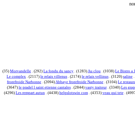
no
(35)
Morvandelle
. (292)
La fondu du sancy
. (1283)
Au clou
. (1038)
Le Bistro a 
Le complex
. (2117)
le relais villenus
. (2174)
le relais vellinus
. (3120)
saline
.
frontfroide Narbonne
. (2094)
Abbaye frontfroide Narbonne
. (3104)
Le restaur
(3647)
le pradel l saint etienne cantales
. (2844)
vasty traiteur
. (3340)
Les grap
(4296)
Les rempart autun
. (4438)
helpslotswin com
. (4353)
veau qui tete
. (499