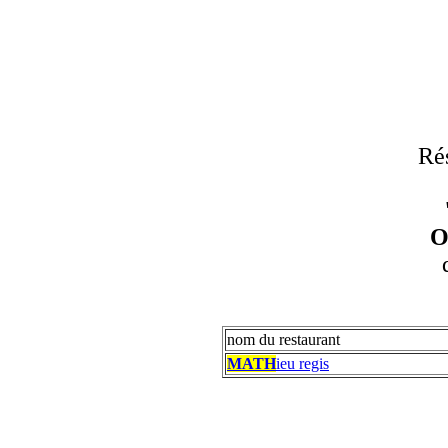
Rés
O
nom du restaurant
MATH
ieu regis