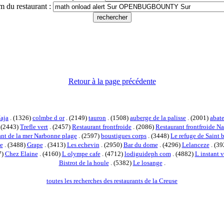
m du restaurant :
Retour à la page précédente
Jaja
. (1326)
colmbe d or
. (2149)
tauron
. (1508)
auberge de la palisse
. (2001)
abat
 (2443)
Trefle vert
. (2457)
Restaurant frontfroide
. (2086)
Restaurant frontfroide N
ant de la mer Narbonne plage
. (2597)
boustigues corps
. (3448)
Le refuge de Saint 
e
. (3488)
Grape
. (3413)
Les echevin
. (2950)
Bar du dome
. (4296)
Lelanceze
. (3
7)
Chez Elaine
. (4160)
L olympe cafe
. (4712)
lodiguideph com
. (4882)
L instant v
Bistrot de la houle
. (5382)
Le losange
.
toutes les recherches des restaurants de la Creuse