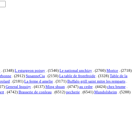
e
. (1348)
L esturgeon poissy
. (1546)
Le national unchizy
. (2760)
Morice
. (2718)
arbonne
. (2912)
SusanneCia
. (2150)
La table de frontfroide
. (3328)
Table de la
brolard
. (2181)
La ferme d amelie
. (3171)
Buffalo grill saint mitre les remparts
.
927)
General Inquiry
. (4137)
Ming shuan
. (4747)
au cedre
. (4424)
chez brume
.
ert
. (4742)
Brasserie de conleau
. (6512)
pecherie
. (6541)
Mundolsheim
. (5288)