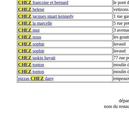
CHEZ
francoise et bernard
le pont 
CHEZ
helene
vetizons
CHEZ
jacques stuart kennedy
1 rue ga
CHEZ
la marcelle
5 rue pet
CHEZ
moi
3 avenu
CHEZ
nous
les goutt
CHEZ
sophie
lavaud
CHEZ
sophie
lavaud
CHEZ
taskin hayati
77 rue 
CHEZ
tonton
moulin d
CHEZ
tonton
moulin d
pizzas
CHEZ
dany
empeau
dépa
nom du restau