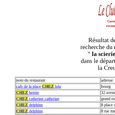
Carte
recom
Résultat d
recherche du 
"
la scieri
dans le dépar
la Cre
nom du restaurant
adresse
cafe de la place
CHEZ
lulu
bourg
CHEZ
bernie
32 aven
CHEZ
catherine catherine
grand ru
CHEZ
delphine
8 place 
CHEZ
delphine
8 rue ma