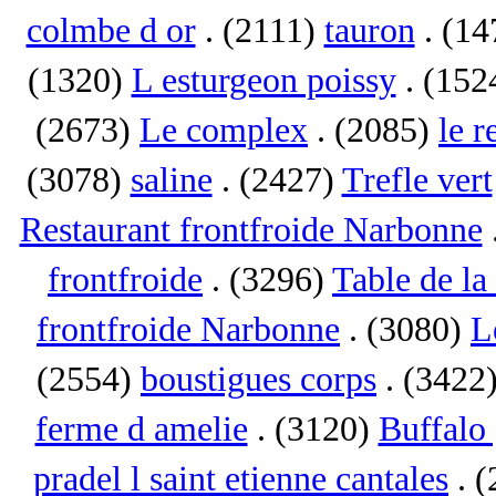
colmbe d or
. (2111)
tauron
. (1
(1320)
L esturgeon poissy
. (152
(2673)
Le complex
. (2085)
le r
(3078)
saline
. (2427)
Trefle vert
Restaurant frontfroide Narbonne
frontfroide
. (3296)
Table de la
frontfroide Narbonne
. (3080)
L
(2554)
boustigues corps
. (3422
ferme d amelie
. (3120)
Buffalo 
pradel l saint etienne cantales
. 