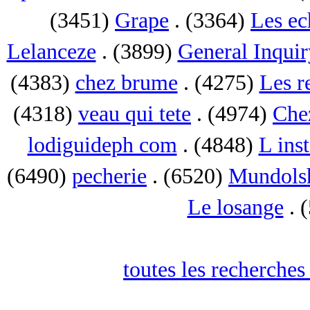
(3451)
Grape
. (3364)
Les ec
Lelanceze
. (3899)
General Inquir
(4383)
chez brume
. (4275)
Les r
(4318)
veau qui tete
. (4974)
Che
lodiguideph com
. (4848)
L inst
(6490)
pecherie
. (6520)
Mundols
Le losange
. 
toutes les recherches