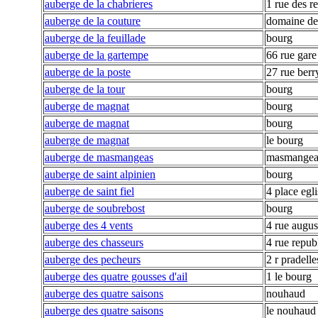
auberge de la chabrieres
1 rue des r
auberge de la couture
domaine de 
auberge de la feuillade
bourg
auberge de la gartempe
66 rue gare
auberge de la poste
27 rue berr
auberge de la tour
bourg
auberge de magnat
bourg
auberge de magnat
bourg
auberge de magnat
le bourg
auberge de masmangeas
masmangea
auberge de saint alpinien
bourg
auberge de saint fiel
4 place egli
auberge de soubrebost
bourg
auberge des 4 vents
4 rue augus
auberge des chasseurs
4 rue repub
auberge des pecheurs
2 r pradelle
auberge des quatre gousses d'ail
1 le bourg
auberge des quatre saisons
nouhaud
auberge des quatre saisons
le nouhaud