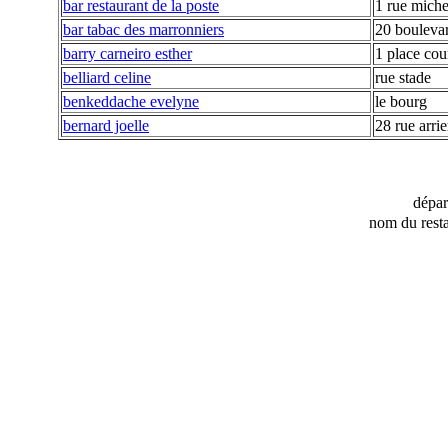
bar restaurant de la poste
1 rue miche
bar tabac des marronniers
20 bouleva
barry carneiro esther
1 place cou
belliard celine
rue stade
benkeddache evelyne
le bourg
bernard joelle
28 rue arrie
dépa
nom du resta