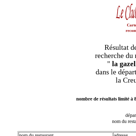
Carte
recom
Résultat d
recherche du 
"
la gazel
dans le dépar
la Cre
nombre de résultats limité à 
dépa
nom du resta
nom du restaurant
adresse