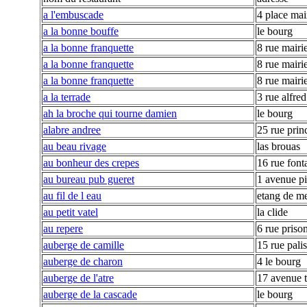
a l'embuscade
4 place mai
a la bonne bouffe
le bourg
a la bonne franquette
8 rue mairi
a la bonne franquette
8 rue mairi
a la bonne franquette
8 rue mairi
a la terrade
3 rue alfred
ah la broche qui tourne damien
le bourg
alabre andree
25 rue prin
au beau rivage
las brouas
au bonheur des crepes
16 rue fonta
au bureau pub gueret
1 avenue pi
au fil de l eau
etang de m
au petit vatel
la clide
au repere
6 rue priso
auberge de camille
15 rue pali
auberge de charon
4 le bourg
auberge de l'atre
17 avenue t
auberge de la cascade
le bourg