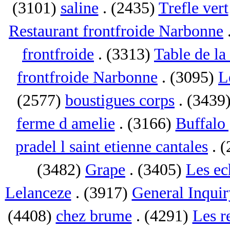
(3101)
saline
. (2435)
Trefle vert
Restaurant frontfroide Narbonne
frontfroide
. (3313)
Table de la
frontfroide Narbonne
. (3095)
L
(2577)
boustigues corps
. (3439
ferme d amelie
. (3166)
Buffalo 
pradel l saint etienne cantales
. 
(3482)
Grape
. (3405)
Les ec
Lelanceze
. (3917)
General Inquir
(4408)
chez brume
. (4291)
Les r