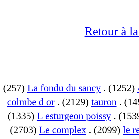
Retour à l
(257)
La fondu du sancy
. (1252)
colmbe d or
. (2129)
tauron
. (1
(1335)
L esturgeon poissy
. (153
(2703)
Le complex
. (2099)
le r