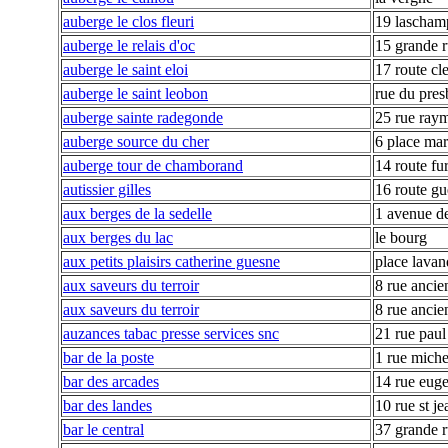
auberge le clos fleuri
19 lascham
auberge le relais d'oc
15 grande 
auberge le saint eloi
17 route cl
auberge le saint leobon
rue du pres
auberge sainte radegonde
25 rue ray
auberge source du cher
6 place ma
auberge tour de chamborand
14 route fu
autissier gilles
16 route gu
aux berges de la sedelle
1 avenue de
aux berges du lac
le bourg
aux petits plaisirs catherine guesne
place lavan
aux saveurs du terroir
8 rue ancie
aux saveurs du terroir
8 rue ancie
auzances tabac presse services snc
21 rue pau
bar de la poste
1 rue miche
bar des arcades
14 rue euge
bar des landes
10 rue st je
bar le central
37 grande 