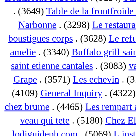
. (3649)
Table de la frontfroid
Narbonne
. (3298)
Le restaur
boustigues corps
. (3628)
Le ref
amelie
. (3340)
Buffalo grill sai
saint etienne cantales
. (3083)
va
Grape
. (3571)
Les echevin
. (
(4109)
General Inquiry
. (4322
chez brume
. (4465)
Les rempart 
veau qui tete
. (5180)
Chez El
lodiguideph com
. (5069)
L inst