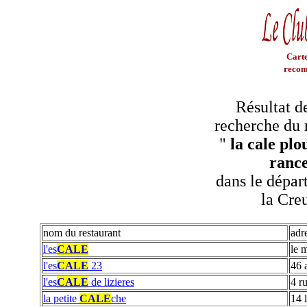
Carte
recom
Résultat d
recherche du 
"
la cale plo
ranc
dans le dépar
la Cre
nom du restaurant
adr
l'es
CALE
le 
l'es
CALE
23
46 
l'es
CALE
de lizieres
4 r
la petite
CALE
che
14 l