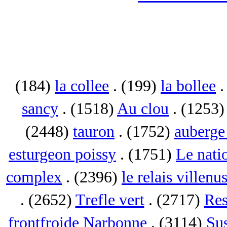
(184)
la collee
. (199)
la bollee
.
sancy
. (1518)
Au clou
. (1253
(2448)
tauron
. (1752)
auberge 
esturgeon poissy
. (1751)
Le nati
complex
. (2396)
le relais villenu
. (2652)
Trefle vert
. (2717)
Res
frontfroide Narbonne
. (3114)
Su