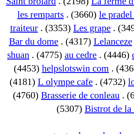
Saint brolard
. (2198)
La ferme d
les remparts
. (3660)
le pradel
traiteur
. (3353)
Les grape
. (34
Bar du dome
. (4317)
Lelanceze
shuan
. (4775)
au cedre
. (4446)
(4453)
helpslotswin com
. (43
(4181)
L olympe cafe
. (4732)
l
(4760)
Brasserie de conleau
. (
(5307)
Bistrot de la