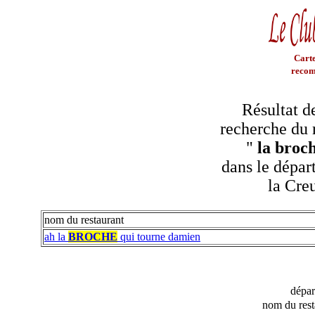
Carte
recom
Résultat d
recherche du 
"
la broc
dans le dépar
la Cre
nom du restaurant
ah la
BROCHE
qui tourne damien
dépa
nom du rest