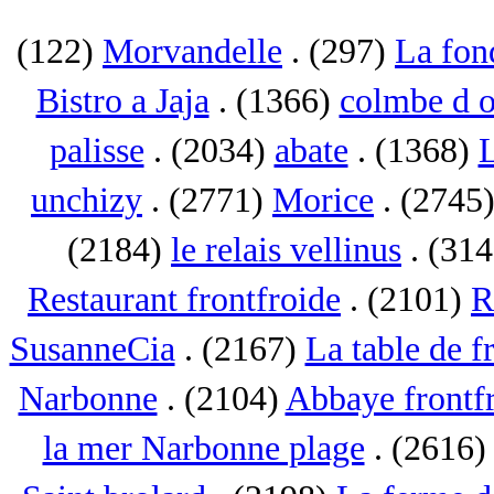
(122)
Morvandelle
. (297)
La fon
Bistro a Jaja
. (1366)
colmbe d o
palisse
. (2034)
abate
. (1368)
L
unchizy
. (2771)
Morice
. (2745
(2184)
le relais vellinus
. (31
Restaurant frontfroide
. (2101)
R
SusanneCia
. (2167)
La table de f
Narbonne
. (2104)
Abbaye frontf
la mer Narbonne plage
. (2616