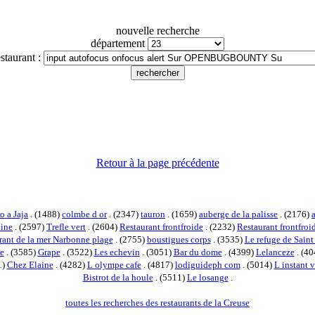
nouvelle recherche
département
staurant :
Retour à la page précédente
o a Jaja
. (1488)
colmbe d or
. (2347)
tauron
. (1659)
auberge de la palisse
. (2176)
line
. (2597)
Trefle vert
. (2604)
Restaurant frontfroide
. (2232)
Restaurant frontfro
rant de la mer Narbonne plage
. (2755)
boustigues corps
. (3535)
Le refuge de Saint
e
. (3585)
Grape
. (3522)
Les echevin
. (3051)
Bar du dome
. (4399)
Lelanceze
. (4
1)
Chez Elaine
. (4282)
L olympe cafe
. (4817)
lodiguideph com
. (5014)
L instant v
Bistrot de la houle
. (5511)
Le losange
.
toutes les recherches des restaurants de la Creuse