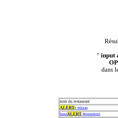
Résul
"
input 
OP
dans l
nom du restaurant
ALERT
e pizzas
bass
ALERT
thoumieux