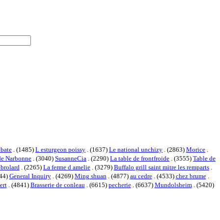
abate
. (1485)
L esturgeon poissy
. (1637)
Le national unchizy
. (2863)
Morice
.
ide Narbonne
. (3040)
SusanneCia
. (2290)
La table de frontfroide
. (3555)
Table de
 brolard
. (2265)
La ferme d amelie
. (3279)
Buffalo grill saint mitre les remparts
.
044)
General Inquiry
. (4269)
Ming shuan
. (4877)
au cedre
. (4533)
chez brume
.
ert
. (4841)
Brasserie de conleau
. (6615)
pecherie
. (6637)
Mundolsheim
. (5420)