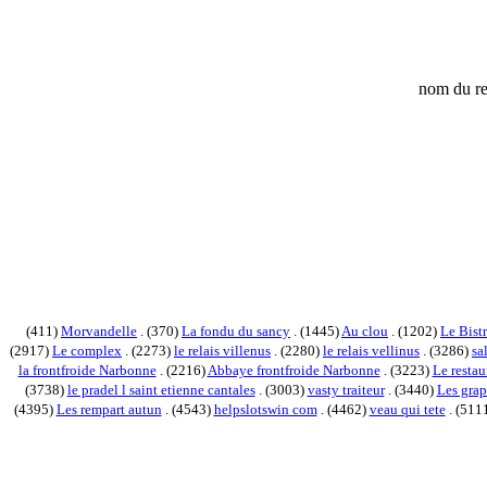
nom du re
(411)
Morvandelle
. (370)
La fondu du sancy
. (1445)
Au clou
. (1202)
Le Bistr
(2917)
Le complex
. (2273)
le relais villenus
. (2280)
le relais vellinus
. (3286)
sa
la frontfroide Narbonne
. (2216)
Abbaye frontfroide Narbonne
. (3223)
Le restau
(3738)
le pradel l saint etienne cantales
. (3003)
vasty traiteur
. (3440)
Les grap
(4395)
Les rempart autun
. (4543)
helpslotswin com
. (4462)
veau qui tete
. (511