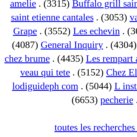
amelie
. (3315)
Buffalo grill sai
saint etienne cantales
. (3053)
va
Grape
. (3552)
Les echevin
. (
(4087)
General Inquiry
. (4304
chez brume
. (4435)
Les rempart 
veau qui tete
. (5152)
Chez El
lodiguideph com
. (5044)
L inst
(6653)
pecherie
toutes les recherches