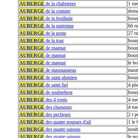
AUBERGE
de la chabrieres
1 rue
AUBERGE
de la couture
doma
AUBERGE
de la feuillade
bour
AUBERGE
de la gartempe
66 ru
AUBERGE
de la poste
27 r
AUBERGE
de la tour
bour
AUBERGE
de magnat
bour
AUBERGE
de magnat
bour
AUBERGE
de magnat
le b
AUBERGE
de masmangeas
masm
AUBERGE
de saint alpinien
bour
AUBERGE
de saint fiel
4 pla
AUBERGE
de soubrebost
bour
AUBERGE
des 4 vents
4 ru
AUBERGE
des chasseurs
4 ru
AUBERGE
des pecheurs
2 r p
AUBERGE
des quatre gousses d'ail
1 le 
AUBERGE
des quatre saisons
nouh
AUBERGE
des quatre saisons
le n