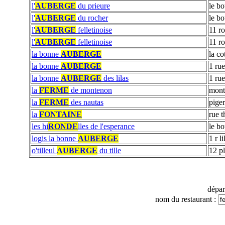
l'
AUBERGE
du prieure
le b
l'
AUBERGE
du rocher
le b
l'
AUBERGE
felletinoise
11 r
l'
AUBERGE
felletinoise
11 r
la bonne
AUBERGE
la co
la bonne
AUBERGE
1 rue
la bonne
AUBERGE
des lilas
1 rue
la
FERME
de montenon
mont
la
FERME
des nautas
piger
la
FONTAINE
rue 
les hi
RONDE
lles de l'esperance
le b
logis la bonne
AUBERGE
1 r li
o'tilleul
AUBERGE
du tille
12 pl
dépa
nom du restaurant :