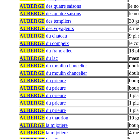
AUBERGE
des quatre saisons
le n
AUBERGE
des quatre saisons
le n
AUBERGE
des templiers
30 g
AUBERGE
des voyageurs
4 rue
AUBERGE
du chateau
9 pl 
AUBERGE
du compeix
le c
AUBERGE
du franc alleu
18 pl
AUBERGE
du lac
masm
AUBERGE
du moulin chancelier
doul
AUBERGE
du moulin chancelier
doul
AUBERGE
du prieure
bour
AUBERGE
du prieure
bour
AUBERGE
du prieure
1 pl
AUBERGE
du prieure
1 pl
AUBERGE
du prieure
1 pl
AUBERGE
du thaurion
10 g
AUBERGE
la mijotiere
bour
AUBERGE
la mijotiere
4 rue