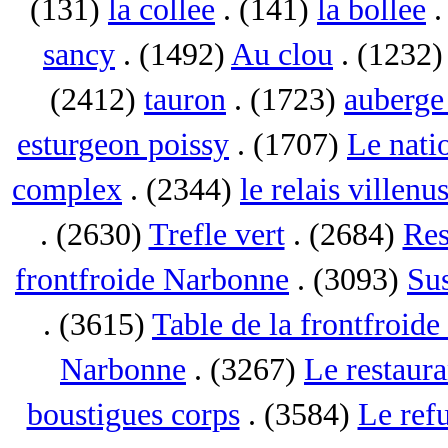
(131)
la collee
. (141)
la bollee
.
sancy
. (1492)
Au clou
. (1232
(2412)
tauron
. (1723)
auberge 
esturgeon poissy
. (1707)
Le nati
complex
. (2344)
le relais villenu
. (2630)
Trefle vert
. (2684)
Res
frontfroide Narbonne
. (3093)
Su
. (3615)
Table de la frontfroid
Narbonne
. (3267)
Le restaur
boustigues corps
. (3584)
Le ref