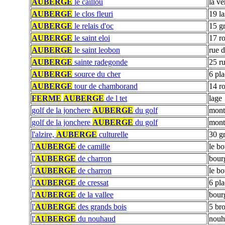
AUBERGE
le caillou
la v
AUBERGE
le clos fleuri
19 l
AUBERGE
le relais d'oc
15 g
AUBERGE
le saint eloi
17 r
AUBERGE
le saint leobon
rue 
AUBERGE
sainte radegonde
25 r
AUBERGE
source du cher
6 pl
AUBERGE
tour de chamborand
14 ro
FERME
AUBERGE
de l tet
lage
golf de la jonchere
AUBERGE
du golf
mont
golf de la jonchere
AUBERGE
du golf
mont
l'alzire,
AUBERGE
culturelle
30 g
l'
AUBERGE
de camille
le b
l'
AUBERGE
de charron
bour
l'
AUBERGE
de charron
le b
l'
AUBERGE
de cressat
6 pla
l'
AUBERGE
de la vallee
bour
l'
AUBERGE
des grands bois
5 br
l'
AUBERGE
du nouhaud
nouh