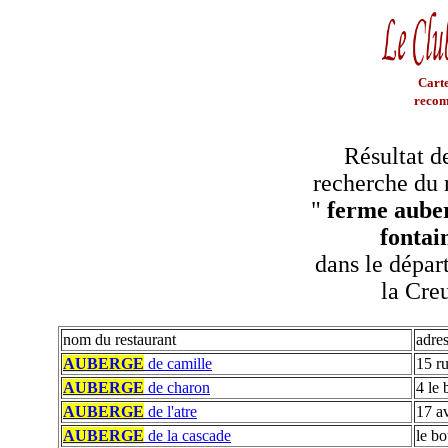
Carte
recom
Résultat d
recherche du 
"
ferme aube
fontai
dans le dépar
la Cre
nom du restaurant
adre
AUBERGE
de camille
15 ru
AUBERGE
de charon
4 le 
AUBERGE
de l'atre
17 a
AUBERGE
de la cascade
le b