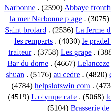
Narbonne
. (2590)
Abbaye frontf
la mer Narbonne plage
. (3075
Saint brolard
. (2536)
La ferme d
les remparts
. (4030)
le pradel
traiteur
. (3758)
Les grape
. (38
Bar du dome
. (4667)
Lelanceze
shuan
. (5176)
au cedre
. (4820)
(4784)
helpslotswin com
. (47
(4519)
L olympe cafe
. (5068)
l
(5104)
Brasserie de