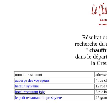
Carte
recom
Résultat d
recherche du 
"
chauffr
dans le dépar
la Cre
nom du restaurant
adresse
auberge des voyageurs
4 rue ch
herault sylvaine
12 rue 
hotel restaurant joly
3 rue b
le petit restaurant du presbytere
25 gran