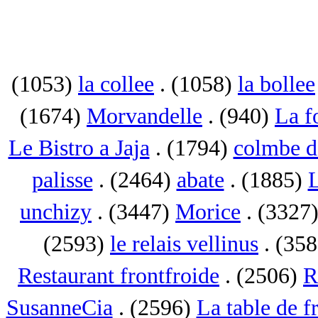
(1053)
la collee
. (1058)
la bollee
(1674)
Morvandelle
. (940)
La f
Le Bistro a Jaja
. (1794)
colmbe d
palisse
. (2464)
abate
. (1885)
L
unchizy
. (3447)
Morice
. (3327
(2593)
le relais vellinus
. (35
Restaurant frontfroide
. (2506)
R
SusanneCia
. (2596)
La table de f