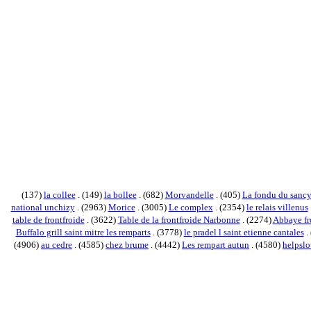
(137)
la collee
. (149)
la bollee
. (682)
Morvandelle
. (405)
La fondu du sanc
national unchizy
. (2963)
Morice
. (3005)
Le complex
. (2354)
le relais villenus
table de frontfroide
. (3622)
Table de la frontfroide Narbonne
. (2274)
Abbaye fr
Buffalo grill saint mitre les remparts
. (3778)
le pradel l saint etienne cantales
.
(4906)
au cedre
. (4585)
chez brume
. (4442)
Les rempart autun
. (4580)
helpsl