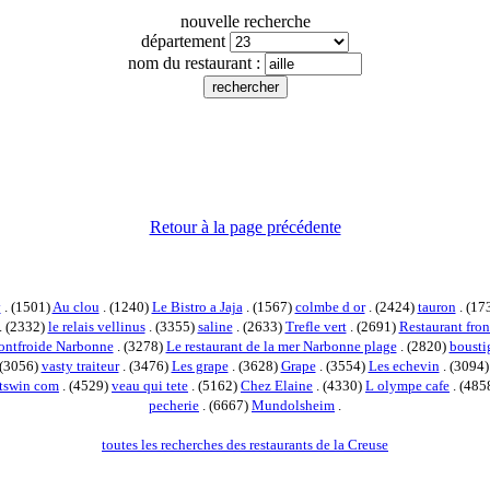
nouvelle recherche
département
nom du restaurant :
Retour à la page précédente
y
. (1501)
Au clou
. (1240)
Le Bistro a Jaja
. (1567)
colmbe d or
. (2424)
tauron
. (17
. (2332)
le relais vellinus
. (3355)
saline
. (2633)
Trefle vert
. (2691)
Restaurant fron
ontfroide Narbonne
. (3278)
Le restaurant de la mer Narbonne plage
. (2820)
bousti
 (3056)
vasty traiteur
. (3476)
Les grape
. (3628)
Grape
. (3554)
Les echevin
. (3094
otswin com
. (4529)
veau qui tete
. (5162)
Chez Elaine
. (4330)
L olympe cafe
. (485
pecherie
. (6667)
Mundolsheim
.
toutes les recherches des restaurants de la Creuse