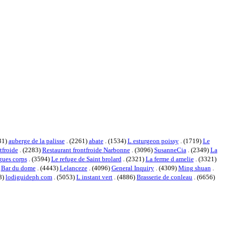
31)
auberge de la palisse
. (2261)
abate
. (1534)
L esturgeon poissy
. (1719)
Le
tfroide
. (2283)
Restaurant frontfroide Narbonne
. (3096)
SusanneCia
. (2349)
La
gues corps
. (3594)
Le refuge de Saint brolard
. (2321)
La ferme d amelie
. (3321)
)
Bar du dome
. (4443)
Lelanceze
. (4096)
General Inquiry
. (4309)
Ming shuan
.
8)
lodiguideph com
. (5053)
L instant vert
. (4886)
Brasserie de conleau
. (6656)