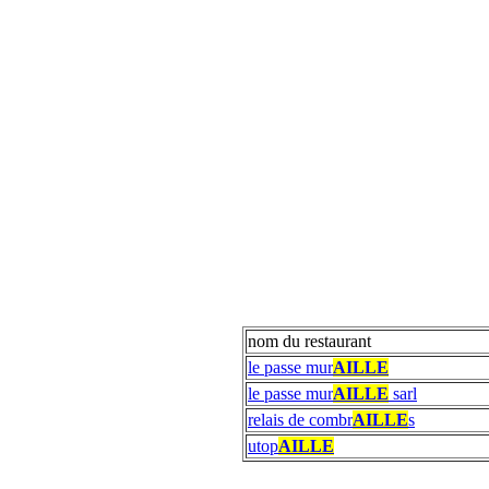
nom du restaurant
le passe mur
AILLE
le passe mur
AILLE
sarl
relais de combr
AILLE
s
utop
AILLE