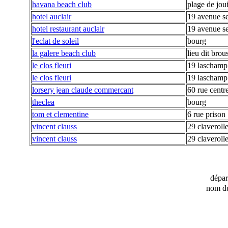
havana beach club
plage de joui
hotel auclair
19 avenue se
hotel restaurant auclair
19 avenue se
l'eclat de soleil
bourg
la galere beach club
lieu dit brou
le clos fleuri
19 laschamp
le clos fleuri
19 laschamp
lorsery jean claude commercant
60 rue centr
theclea
bourg
tom et clementine
6 rue prison
vincent clauss
29 claveroll
vincent clauss
29 claveroll
dépa
nom du