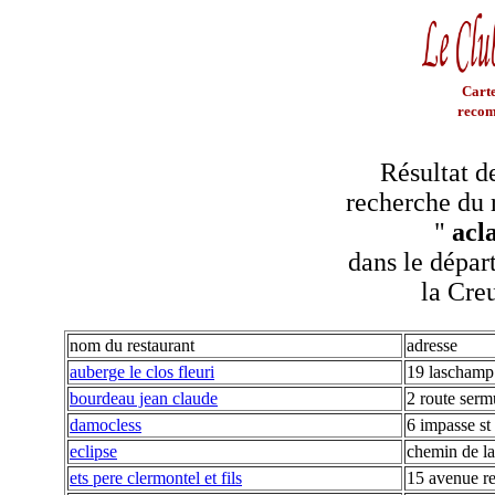
Carte
recom
Résultat d
recherche du 
"
acl
dans le dépar
la Cre
nom du restaurant
adresse
auberge le clos fleuri
19 laschamp
bourdeau jean claude
2 route serm
damocless
6 impasse st
eclipse
chemin de la
ets pere clermontel et fils
15 avenue r