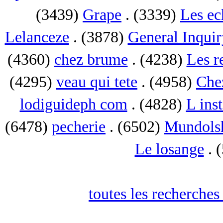
(3439)
Grape
. (3339)
Les ec
Lelanceze
. (3878)
General Inquir
(4360)
chez brume
. (4238)
Les r
(4295)
veau qui tete
. (4958)
Che
lodiguideph com
. (4828)
L inst
(6478)
pecherie
. (6502)
Mundols
Le losange
. 
toutes les recherches