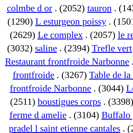
colmbe d or
. (2052)
tauron
. (1
(1290)
L esturgeon poissy
. (150
(2629)
Le complex
. (2057)
le r
(3032)
saline
. (2394)
Trefle vert
Restaurant frontfroide Narbonne
frontfroide
. (3267)
Table de la
frontfroide Narbonne
. (3044)
L
(2511)
boustigues corps
. (3398
ferme d amelie
. (3104)
Buffalo 
pradel l saint etienne cantales
. 