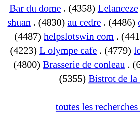
Bar du dome
. (4358)
Lelanceze
shuan
. (4830)
au cedre
. (4486)
(4487)
helpslotswin com
. (44
(4223)
L olympe cafe
. (4779)
l
(4800)
Brasserie de conleau
. (
(5355)
Bistrot de la
toutes les recherches