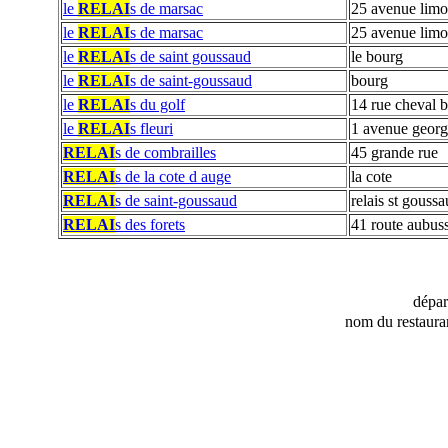
le
RELAI
s de marsac
25 avenue limo
le
RELAI
s de marsac
25 avenue limo
le
RELAI
s de saint goussaud
le bourg
le
RELAI
s de saint-goussaud
bourg
le
RELAI
s du golf
14 rue cheval 
le
RELAI
s fleuri
1 avenue geor
RELAI
s de combrailles
45 grande rue
RELAI
s de la cote d auge
la cote
RELAI
s de saint-goussaud
relais st gouss
RELAI
s des forets
41 route aubus
dépa
nom du restaura