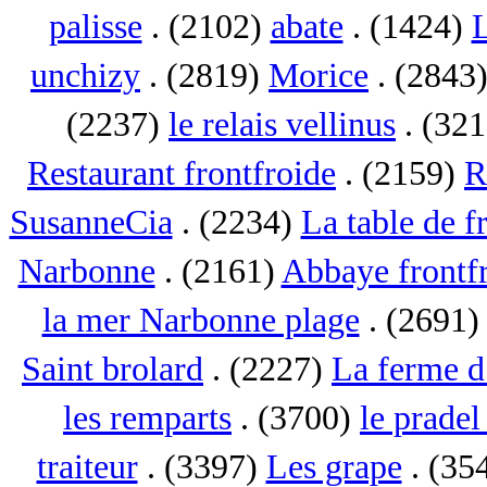
palisse
. (2102)
abate
. (1424)
L
unchizy
. (2819)
Morice
. (2843
(2237)
le relais vellinus
. (32
Restaurant frontfroide
. (2159)
R
SusanneCia
. (2234)
La table de f
Narbonne
. (2161)
Abbaye frontf
la mer Narbonne plage
. (2691
Saint brolard
. (2227)
La ferme d
les remparts
. (3700)
le pradel
traiteur
. (3397)
Les grape
. (35