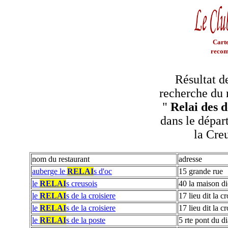
Carte
recom
Résultat d
recherche du 
"
Relai des d
dans le dépar
la Cre
nom du restaurant
adresse
auberge le
RELAI
s d'oc
15 grande rue
le
RELAI
s creusois
40 la maison d
le
RELAI
s de la croisiere
17 lieu dit la cr
le
RELAI
s de la croisiere
17 lieu dit la cr
le
RELAI
s de la poste
5 rte pont du d