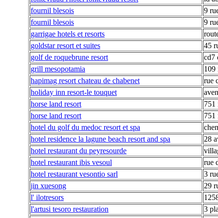
fournil blesois
9 ru
fournil blesois
9 ru
garrigae hotels et resorts
rout
goldstar resort et suites
45 r
golf de roquebrune resort
cd7 
grill mesopotamia
109 
hapimag resort chateau de chabenet
rue 
holiday inn resort-le touquet
aven
horse land resort
751 
horse land resort
751 
hotel du golf du medoc resort et spa
chem
hotel residence la lagune beach resort and spa
28 a
hotel restaurant du peyresourde
vill
hotel restaurant ibis vesoul
rue 
hotel restaurant vesontio sarl
3 ru
jin xuesong
29 r
l' ilotresors
1258
l'artusi tesoro restauration
3 pl