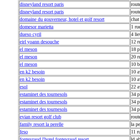
disneyland resort paris
rout
disneyland resort paris
rout
domaine du gouverneur, hotel et golf resort
chat
domesor marietta
1 ru
dueso cyril
4 li
eirl yoann desouche
12 r
el meson
18 p
el meson
20 r
el meson
10 b
en k2 besoin
10 a
en k2 besoin
10 a
esol
22 a
estaminet des tournesols
34 p
estaminet des tournesols
34 p
estaminet des tournesols
34 p
evian resort golf club
rout
family resort la perelle
la pe
feso
11 r
fontevraud l'hotel fontevraud resort
ld a