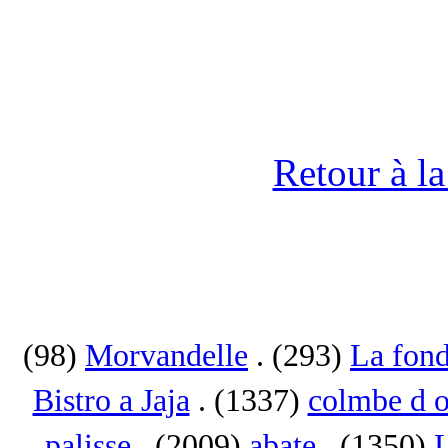
Retour à l
(98)
Morvandelle
. (293)
La fond
Bistro a Jaja
. (1337)
colmbe d o
palisse
. (2009)
abate
. (1350)
L