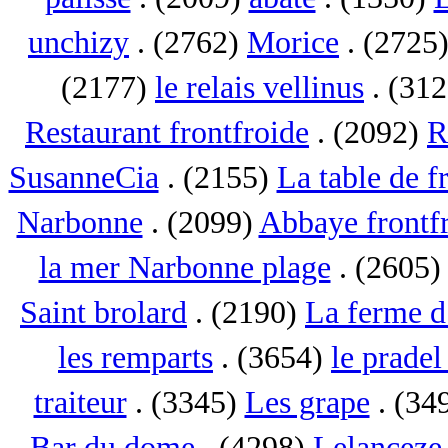
unchizy
. (2762)
Morice
. (2725
(2177)
le relais vellinus
. (31
Restaurant frontfroide
. (2092)
R
SusanneCia
. (2155)
La table de f
Narbonne
. (2099)
Abbaye frontf
la mer Narbonne plage
. (2605
Saint brolard
. (2190)
La ferme d
les remparts
. (3654)
le pradel
traiteur
. (3345)
Les grape
. (34
Bar du dome
. (4298)
Lelanceze