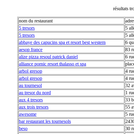
résultats t
nom du restaurant
adre
5 tresors
5 al
5 tresors
5 al
abbaye des capucins spa et resort best western
6 qu
aesop france
83 r
alize pizza resoul patrick daniel
6 ru
alliance pornic resort thalasso et spa
plac
arbol gresop
4 ru
arbol gresop
4 ru
au tournesol
32 a
au tresor du nord
1 ru
aux 4 tresors
33 b
aux trois tresors
55 a
awesome
5 ru
bar restaurant les tournesols
2430
beso
30 r