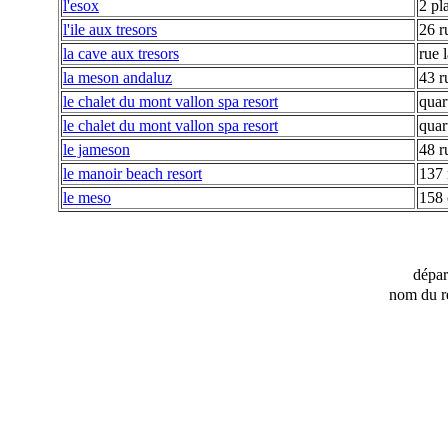
l'esox
2 pl
l'ile aux tresors
26 r
la cave aux tresors
rue 
la meson andaluz
43 r
le chalet du mont vallon spa resort
quar
le chalet du mont vallon spa resort
quar
le jameson
48 r
le manoir beach resort
137 
le meso
158 
dépa
nom du r