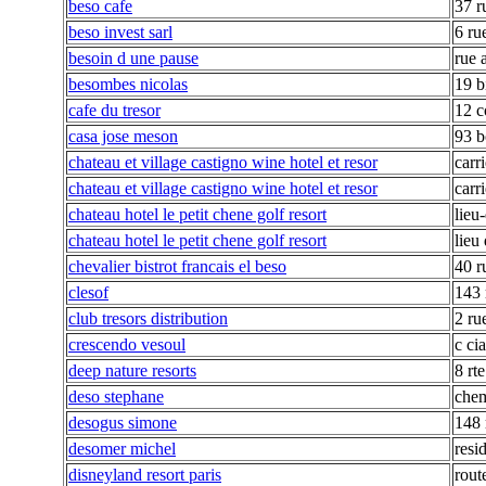
beso cafe
37 r
beso invest sarl
6 ru
besoin d une pause
rue 
besombes nicolas
19 b
cafe du tresor
12 c
casa jose meson
93 b
chateau et village castigno wine hotel et resor
carri
chateau et village castigno wine hotel et resor
carri
chateau hotel le petit chene golf resort
lieu-
chateau hotel le petit chene golf resort
lieu 
chevalier bistrot francais el beso
40 r
clesof
143 
club tresors distribution
2 ru
crescendo vesoul
c cia
deep nature resorts
8 rt
deso stephane
che
desogus simone
148 
desomer michel
resi
disneyland resort paris
rout