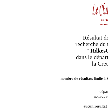
Carte
recom
Résultat d
recherche du 
"
Rdkes
dans le dépar
la Cre
nombre de résultats limité à 
dépa
nom du r
aucun résultat