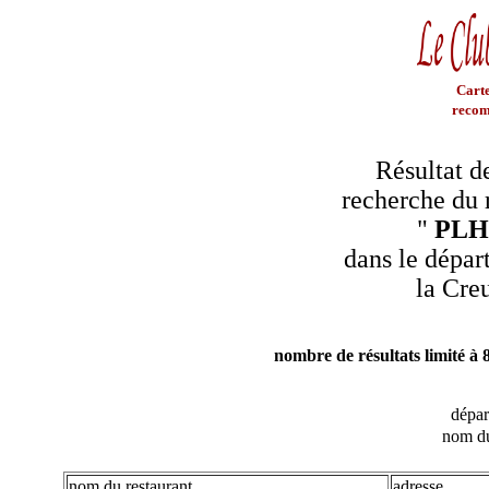
Carte
recom
Résultat d
recherche du 
"
PLH
dans le dépar
la Cre
nombre de résultats limité à 
dépa
nom du
nom du restaurant
adresse