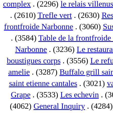
complex
. (2296)
le relais villenu
. (2610)
Trefle vert
. (2630)
Res
frontfroide Narbonne
. (3060)
Su
. (3584)
Table de la frontfroid
Narbonne
. (3236)
Le restaur
boustigues corps
. (3556)
Le ref
amelie
. (3287)
Buffalo grill sai
saint etienne cantales
. (3021)
va
Grape
. (3533)
Les echevin
. (
(4062)
General Inquiry
. (4284