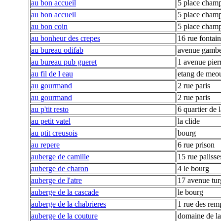
au bon accueil
5 place champ
au bon accueil
5 place champ
au bon coin
5 place champ
au bonheur des crepes
16 rue fontain
au bureau odifab
avenue gambe
au bureau pub gueret
1 avenue pier
au fil de l eau
etang de meo
au gourmand
2 rue paris
au gourmand
2 rue paris
au p'tit resto
6 quartier de 
au petit vatel
la clide
au ptit creusois
bourg
au repere
6 rue prison
auberge de camille
15 rue palisse
auberge de charon
4 le bourg
auberge de l'atre
17 avenue tur
auberge de la cascade
le bourg
auberge de la chabrieres
1 rue des rem
auberge de la couture
domaine de la