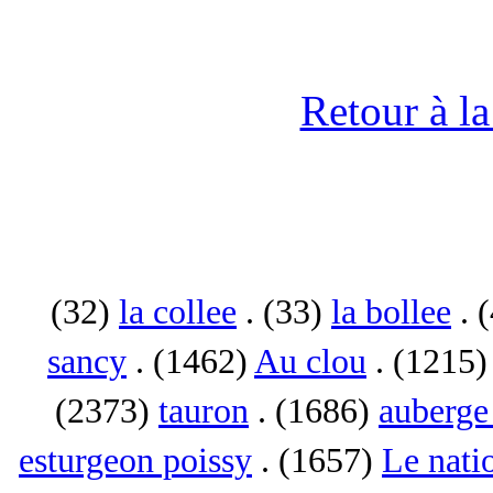
Retour à l
(32)
la collee
. (33)
la bollee
. 
sancy
. (1462)
Au clou
. (1215
(2373)
tauron
. (1686)
auberge 
esturgeon poissy
. (1657)
Le nati