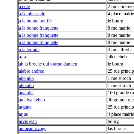
a cote
2 rue abreuvo
a l'embuscade
4 place mairie
a la bonne bouffe
le bourg
a la bonne franquette
8 rue mairie
a la bonne franquette
8 rue mairie
a la bonne franquette
8 rue mairie
a la terrade
3 rue alfred a
a-j-d
allee cheix
ah la broche qui tourne damien
le bourg
alabre andree
25 rue princip
allo allo
1 rue st roch
allo allo
1 rue st roch
anatolie
100 grande r
antalya kebab
30 grande rue
argana
25 rue princip
arjus
4 place mairie
arvis jean
bourg
au beau rivage
las brouas