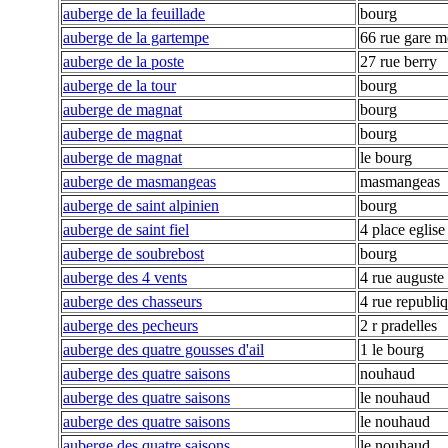
auberge de la feuillade
bourg
auberge de la gartempe
66 rue gare m
auberge de la poste
27 rue berry
auberge de la tour
bourg
auberge de magnat
bourg
auberge de magnat
bourg
auberge de magnat
le bourg
auberge de masmangeas
masmangeas
auberge de saint alpinien
bourg
auberge de saint fiel
4 place eglise
auberge de soubrebost
bourg
auberge des 4 vents
4 rue auguste
auberge des chasseurs
4 rue republi
auberge des pecheurs
2 r pradelles
auberge des quatre gousses d'ail
1 le bourg
auberge des quatre saisons
nouhaud
auberge des quatre saisons
le nouhaud
auberge des quatre saisons
le nouhaud
auberge des quatre saisons
le nouhaud