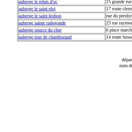
auberge le relais d'oc
15 grande rue
auberge le saint eloi
17 route cler
auberge le saint leobon
rue du presby
auberge sainte radegonde
25 rue raymon
auberge source du cher
6 place marc
auberge tour de chamborand
14 route fursa
dépa
nom du