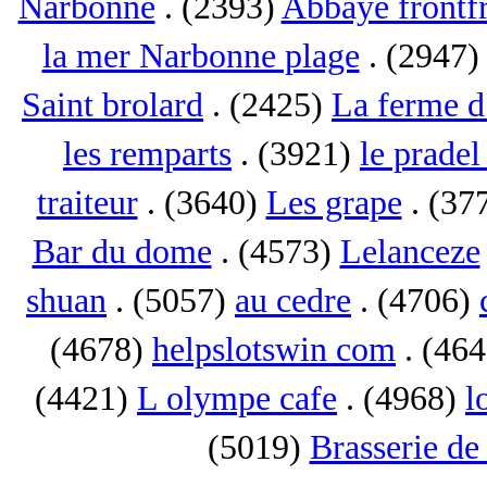
Narbonne
. (2393)
Abbaye frontf
la mer Narbonne plage
. (2947
Saint brolard
. (2425)
La ferme d
les remparts
. (3921)
le pradel
traiteur
. (3640)
Les grape
. (37
Bar du dome
. (4573)
Lelanceze
shuan
. (5057)
au cedre
. (4706)
(4678)
helpslotswin com
. (46
(4421)
L olympe cafe
. (4968)
l
(5019)
Brasserie de