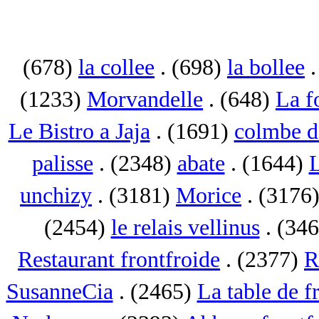
(678)
la collee
. (698)
la bollee
.
(1233)
Morvandelle
. (648)
La f
Le Bistro a Jaja
. (1691)
colmbe d
palisse
. (2348)
abate
. (1644)
L
unchizy
. (3181)
Morice
. (3176
(2454)
le relais vellinus
. (34
Restaurant frontfroide
. (2377)
R
SusanneCia
. (2465)
La table de f