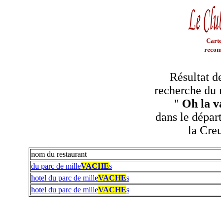
Carte
recom
Résultat d
recherche du 
"
Oh la v
dans le dépar
la Cre
nom du restaurant
du parc de mille
VACHE
s
hotel du parc de mille
VACHE
s
hotel du parc de mille
VACHE
s