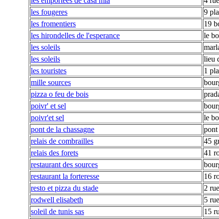
les emportees de casa mia
4 rue
les fougeres
9 pl
les fromentiers
19 b
les hirondelles de l'esperance
le b
les soleils
marl
les soleils
lieu 
les touristes
1 pl
mille sources
bour
pizza o feu de bois
prad
poivr' et sel
bour
poivr'et sel
le b
pont de la chassagne
pont
relais de combrailles
45 g
relais des forets
41 r
restaurant des sources
bour
restaurant la forteresse
16 r
resto et pizza du stade
2 ru
rodwell elisabeth
5 ru
soleil de tunis sas
15 r