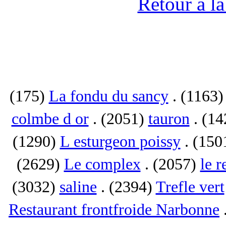
Retour à l
(175)
La fondu du sancy
. (1163
colmbe d or
. (2051)
tauron
. (1
(1290)
L esturgeon poissy
. (150
(2629)
Le complex
. (2057)
le r
(3032)
saline
. (2394)
Trefle vert
Restaurant frontfroide Narbonne