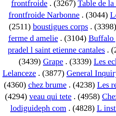
frontfroide
. (3267)
Table de la
frontfroide Narbonne
. (3044)
L
(2511)
boustigues corps
. (3398
ferme d amelie
. (3104)
Buffalo 
pradel l saint etienne cantales
. 
(3439)
Grape
. (3339)
Les ec
Lelanceze
. (3877)
General Inquir
(4360)
chez brume
. (4238)
Les r
(4294)
veau qui tete
. (4958)
Che
lodiguideph com
. (4828)
L inst