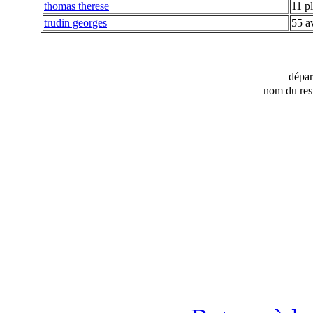
thomas therese
11 p
trudin georges
55 a
dépa
nom du res