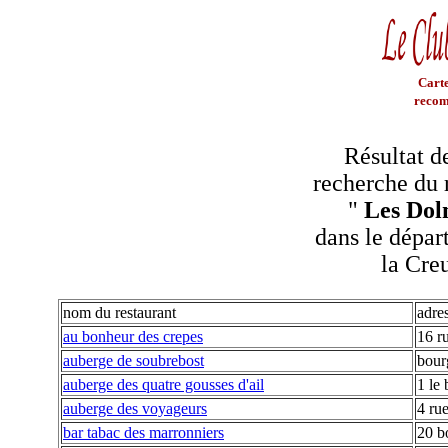
Carte
recom
Résultat d
recherche du 
"
Les Dol
dans le dépar
la Cre
nom du restaurant
adre
au bonheur des crepes
16 ru
auberge de soubrebost
bour
auberge des quatre gousses d'ail
1 le
auberge des voyageurs
4 rue
bar tabac des marronniers
20 b