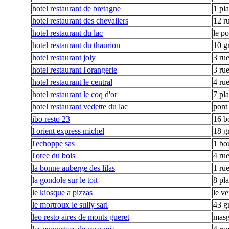
hotel restaurant de bretagne
1 pla
hotel restaurant des chevaliers
12 r
hotel restaurant du lac
le p
hotel restaurant du thaurion
10 g
hotel restaurant joly
3 ru
hotel restaurant l'orangerie
3 ru
hotel restaurant le central
4 ru
hotel restaurant le coq d'or
7 pl
hotel restaurant vedette du lac
pont
ibo resto 23
16 b
l orient express michel
18 g
l'echoppe sas
1 bo
l'oree du bois
4 ru
la bonne auberge des lilas
1 rue
la gondole sur le toit
8 pla
le kiosque a pizzas
le ve
le mortroux le sully sarl
43 g
leo resto aires de monts gueret
masg