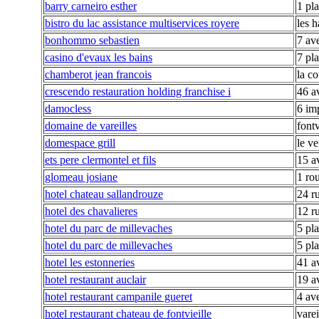
barry carneiro esther
1 pl
bistro du lac assistance multiservices royere
les 
bonhommo sebastien
7 av
casino d'evaux les bains
7 pl
chamberot jean francois
la co
crescendo restauration holding franchise i
46 a
damocless
6 im
domaine de vareilles
fontv
domespace grill
le ve
ets pere clermontel et fils
15 a
glomeau josiane
1 ro
hotel chateau sallandrouze
24 ru
hotel des chavalieres
12 r
hotel du parc de millevaches
5 pl
hotel du parc de millevaches
5 pl
hotel les estonneries
41 a
hotel restaurant auclair
19 a
hotel restaurant campanile gueret
4 av
hotel restaurant chateau de fontvieille
varei