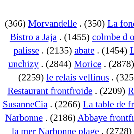
(366)
Morvandelle
. (350)
La fon
Bistro a Jaja
. (1455)
colmbe d o
palisse
. (2135)
abate
. (1454)
L
unchizy
. (2844)
Morice
. (2878
(2259)
le relais vellinus
. (32
Restaurant frontfroide
. (2209)
R
SusanneCia
. (2266)
La table de f
Narbonne
. (2186)
Abbaye frontf
la mer Narbonne plage
. (2728