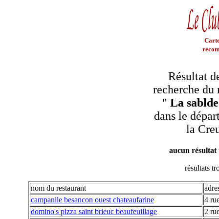
Carte
recom
Résultat d
recherche du 
"
La sablde
dans le dépar
la Cre
aucun résultat
résultats t
nom du restaurant
adre
campanile besancon ouest chateaufarine
4 ru
domino's pizza saint brieuc beaufeuillage
2 rue