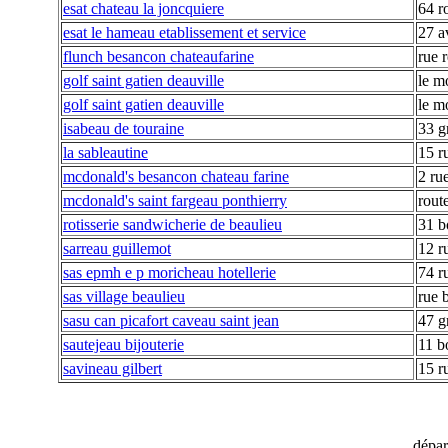
esat chateau la joncquiere
64 r
esat le hameau etablissement et service
27 a
flunch besancon chateaufarine
rue 
golf saint gatien deauville
le m
golf saint gatien deauville
le m
isabeau de touraine
33 g
la sableautine
15 r
mcdonald's besancon chateau farine
2 rue
mcdonald's saint fargeau ponthierry
rout
rotisserie sandwicherie de beaulieu
31 b
sarreau guillemot
12 r
sas epmh e p moricheau hotellerie
74 r
sas village beaulieu
rue 
sasu can picafort caveau saint jean
47 g
sautejeau bijouterie
11 b
savineau gilbert
15 r
dépa