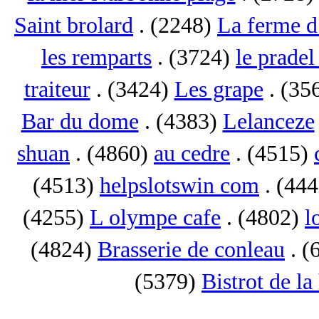
Saint brolard
. (2248)
La ferme d
les remparts
. (3724)
le pradel
traiteur
. (3424)
Les grape
. (35
Bar du dome
. (4383)
Lelanceze
shuan
. (4860)
au cedre
. (4515)
(4513)
helpslotswin com
. (44
(4255)
L olympe cafe
. (4802)
l
(4824)
Brasserie de conleau
. (
(5379)
Bistrot de la