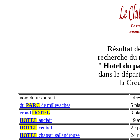
Carte
recom
Résultat d
recherche du 
"
Hotel du p
dans le dépar
la Cre
nom du restaurant
adre
du
PARC
de millevaches
5 pl
grand
HOTEL
3 pl
HOTEL
auclair
19 a
HOTEL
central
2 r p
HOTEL
chateau sallandrouze
24 r