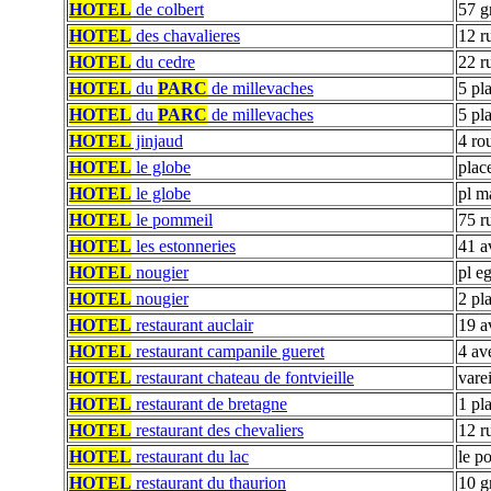
HOTEL
de colbert
57 g
HOTEL
des chavalieres
12 r
HOTEL
du cedre
22 r
HOTEL
du
PARC
de millevaches
5 pl
HOTEL
du
PARC
de millevaches
5 pl
HOTEL
jinjaud
4 ro
HOTEL
le globe
plac
HOTEL
le globe
pl m
HOTEL
le pommeil
75 r
HOTEL
les estonneries
41 a
HOTEL
nougier
pl eg
HOTEL
nougier
2 pl
HOTEL
restaurant auclair
19 a
HOTEL
restaurant campanile gueret
4 av
HOTEL
restaurant chateau de fontvieille
varei
HOTEL
restaurant de bretagne
1 pla
HOTEL
restaurant des chevaliers
12 r
HOTEL
restaurant du lac
le p
HOTEL
restaurant du thaurion
10 g