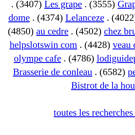
. (3407)
Les grape
. (3555)
Gra
dome
. (4374)
Lelanceze
. (402
(4850)
au cedre
. (4502)
chez b
helpslotswin com
. (4428)
veau 
olympe cafe
. (4786)
lodiguid
Brasserie de conleau
. (6582)
p
Bistrot de la hou
toutes les recherches