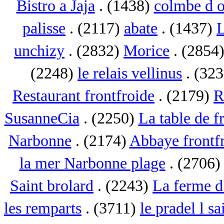
Bistro a Jaja
. (1438)
colmbe d o
palisse
. (2117)
abate
. (1437)
L
unchizy
. (2832)
Morice
. (2854
(2248)
le relais vellinus
. (32
Restaurant frontfroide
. (2179)
R
SusanneCia
. (2250)
La table de f
Narbonne
. (2174)
Abbaye frontf
la mer Narbonne plage
. (2706
Saint brolard
. (2243)
La ferme d
les remparts
. (3711)
le pradel l sa