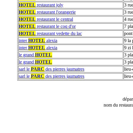
HOTEL
restaurant joly
3 ru
HOTEL
restaurant l'orangerie
3 ru
HOTEL
restaurant le central
4 ru
HOTEL
restaurant le coq d'or
7 pl
HOTEL
restaurant vedette du lac
pont
inter
HOTEL
alexia
9 la
inter
HOTEL
alexia
9 zi 
le grand
HOTEL
3 pl
le grand
HOTEL
3 pl
sarl le
PARC
des pierres jaumatres
lieu-
sarl le
PARC
des pierres jaumatres
lieu-
dépa
nom du restaura