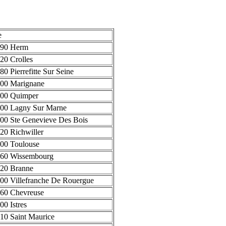
e
90 Herm
20 Crolles
80 Pierrefitte Sur Seine
00 Marignane
00 Quimper
00 Lagny Sur Marne
00 Ste Genevieve Des Bois
20 Richwiller
00 Toulouse
60 Wissembourg
20 Branne
00 Villefranche De Rouergue
60 Chevreuse
00 Istres
10 Saint Maurice