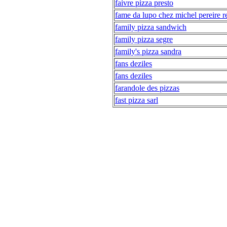
faivre pizza presto
fame da lupo chez michel pereire r
family pizza sandwich
family pizza segre
family's pizza sandra
fans deziles
fans deziles
farandole des pizzas
fast pizza sarl