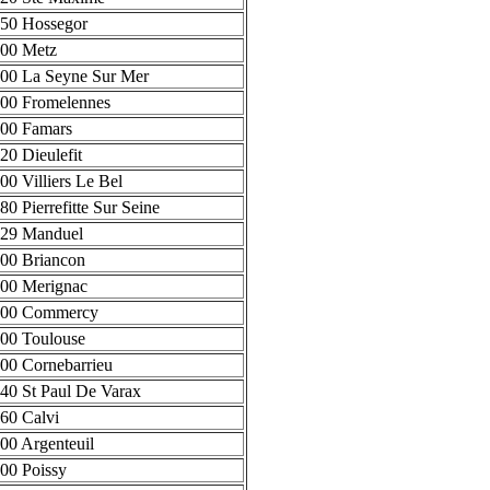
50 Hossegor
00 Metz
00 La Seyne Sur Mer
00 Fromelennes
00 Famars
20 Dieulefit
00 Villiers Le Bel
80 Pierrefitte Sur Seine
29 Manduel
00 Briancon
00 Merignac
200 Commercy
00 Toulouse
00 Cornebarrieu
40 St Paul De Varax
60 Calvi
00 Argenteuil
00 Poissy