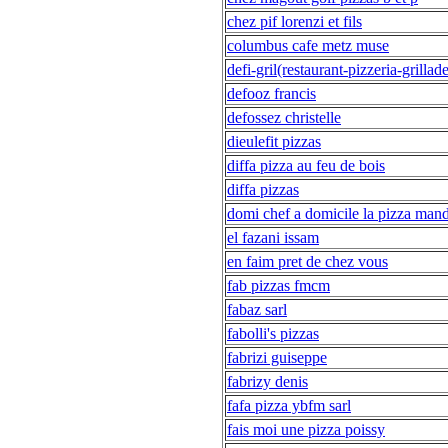
chez pif lorenzi et fils
columbus cafe metz muse
defi-gril(restaurant-pizzeria-grillad
defooz francis
defossez christelle
dieulefit pizzas
diffa pizza au feu de bois
diffa pizzas
domi chef a domicile la pizza man
el fazani issam
en faim pret de chez vous
fab pizzas fmcm
fabaz sarl
fabolli's pizzas
fabrizi guiseppe
fabrizy denis
fafa pizza ybfm sarl
fais moi une pizza poissy