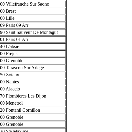
00 Villefranche Sur Saone
00 Brest
00 Lille
09 Paris 09 Arr
90 Saint Sauveur De Montagut
01 Paris 01 Arr
40 L'absie
00 Frejus
00 Grenoble
00 Tarascon Sur Ariege
50 Zoteux
00 Nantes
00 Ajaccio
70 Plombieres Les Dijon
00 Menetrol
20 Fontanil Cornillon
00 Grenoble
00 Grenoble
20 Ste Maxime