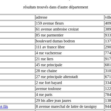
résultats trouvés dans d'autre département
adresse
vill
159 avenue fleurs
409
61 avenue ambroise croizat
389
85 rue parmentier
933
boulevard dumas bodron
137
111 av france libre
290
4 rue vacheresse
774
21 rue liers
917
45 rue principale
681
28 rue chaine
310
27 rue principale altenstadt
671
2 rue fort bayard
334
avenue toulouse
122
4 rue paris
784
29 bis allee jean jaures
138
t fils
8 avenue marechal de lattre de tassigny
944