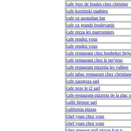
cafe jeux de boules chez christine
cafe korzinski mathieu
cafe oz australian bar
cafe oz grands boulevards
cafe pizza les marronniers
cafe rendez vous
cafe rendez vous
cafe restaurant chez boubeker freju
cafe restaurant chez le per'gras
cafe restaurant pizzeria les vallees
cafe tabac restaurant chez christian
cafe zaragoza sarl
cafe zeze le t2 sarl
cafe-restaurant-pizzeria de la plac sa
caffe firenze sarl
california pizzas
chef yoan chez vous
chef yoan chez vous
chez magout golf pizzas b et p