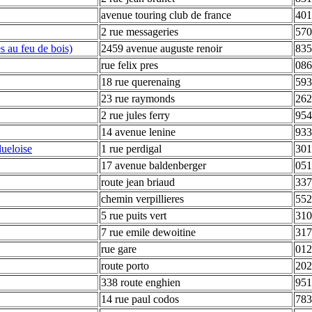
avenue touring club de france
401
2 rue messageries
570
es au feu de bois)
2459 avenue auguste renoir
835
rue felix pres
086
18 rue querenaing
593
23 rue raymonds
262
2 rue jules ferry
954
14 avenue lenine
933
dueloise
1 rue perdigal
301
17 avenue baldenberger
051
route jean briaud
337
chemin verpillieres
55
5 rue puits vert
310
7 rue emile dewoitine
317
rue gare
012
route porto
202
338 route enghien
951
14 rue paul codos
783