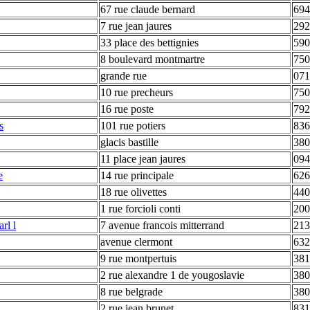
67 rue claude bernard
694
7 rue jean jaures
292
33 place des bettignies
590
8 boulevard montmartre
750
grande rue
071
10 rue precheurs
750
16 rue poste
792
s
101 rue potiers
836
glacis bastille
380
11 place jean jaures
094
e
14 rue principale
626
18 rue olivettes
440
1 rue forcioli conti
200
rl l
7 avenue francois mitterrand
213
avenue clermont
632
9 rue montpertuis
381
2 rue alexandre 1 de yougoslavie
380
8 rue belgrade
380
2 rue jean brunet
831