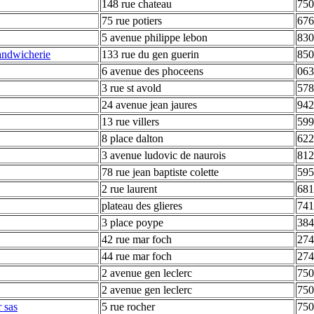
148 rue chateau
750
75 rue potiers
676
5 avenue philippe lebon
830
sandwicherie
133 rue du gen guerin
850
6 avenue des phoceens
063
3 rue st avold
578
24 avenue jean jaures
942
13 rue villers
599
8 place dalton
622
3 avenue ludovic de naurois
812
78 rue jean baptiste colette
595
2 rue laurent
681
plateau des glieres
741
3 place poype
384
42 rue mar foch
274
44 rue mar foch
274
2 avenue gen leclerc
750
2 avenue gen leclerc
750
r sas
5 rue rocher
750