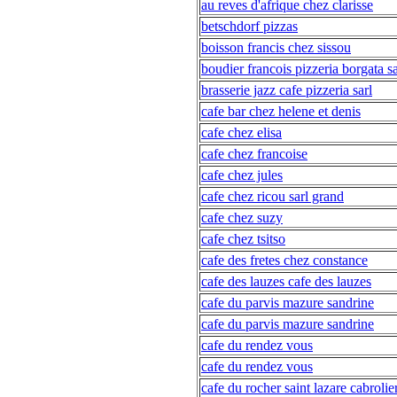
au reves d'afrique chez clarisse
betschdorf pizzas
boisson francis chez sissou
boudier francois pizzeria borgata 
brasserie jazz cafe pizzeria sarl
cafe bar chez helene et denis
cafe chez elisa
cafe chez francoise
cafe chez jules
cafe chez ricou sarl grand
cafe chez suzy
cafe chez tsitso
cafe des fretes chez constance
cafe des lauzes cafe des lauzes
cafe du parvis mazure sandrine
cafe du parvis mazure sandrine
cafe du rendez vous
cafe du rendez vous
cafe du rocher saint lazare cabrolie