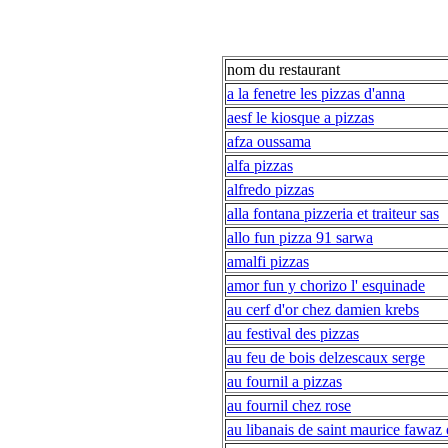
nom du restaurant
a la fenetre les pizzas d'anna
aesf le kiosque a pizzas
afza oussama
alfa pizzas
alfredo pizzas
alla fontana pizzeria et traiteur sas
allo fun pizza 91 sarwa
amalfi pizzas
amor fun y chorizo l' esquinade
au cerf d'or chez damien krebs
au festival des pizzas
au feu de bois delzescaux serge
au fournil a pizzas
au fournil chez rose
au libanais de saint maurice fawaz e