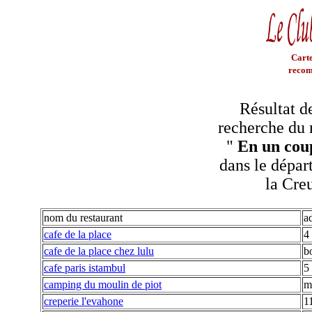
Carte
recom
Résultat d
recherche du 
"
En un coup
dans le dépar
la Cre
nom du restaurant
a
cafe de la place
4 
cafe de la place chez lulu
b
cafe paris istambul
5
camping du moulin de piot
m
creperie l'evahone
1