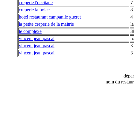
creperie l'occitane
7 
creperie la bolee
8
hotel restaurant campanile gueret
4
la petite creperie de la maitrie
la
le complexe
3
vincent jean pascal
r
vincent jean pascal
3 
vincent jean pascal
3 
dépa
nom du restaur