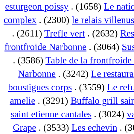
esturgeon poissy
. (1658)
Le nati
complex
. (2300)
le relais villenu
. (2611)
Trefle vert
. (2632)
Res
frontfroide Narbonne
. (3064)
Su
. (3586)
Table de la frontfroid
Narbonne
. (3242)
Le restaur
boustigues corps
. (3559)
Le ref
amelie
. (3291)
Buffalo grill sai
saint etienne cantales
. (3024)
va
Grape
. (3533)
Les echevin
. (