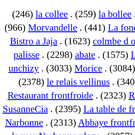
(246)
la collee
. (259)
la bollee
(966)
Morvandelle
. (441)
La fon
Bistro a Jaja
. (1623)
colmbe d o
palisse
. (2298)
abate
. (1575)
L
unchizy
. (3033)
Morice
. (3084
(2378)
le relais vellinus
. (34
Restaurant frontfroide
. (2323)
R
SusanneCia
. (2395)
La table de f
Narbonne
. (2313)
Abbaye frontf