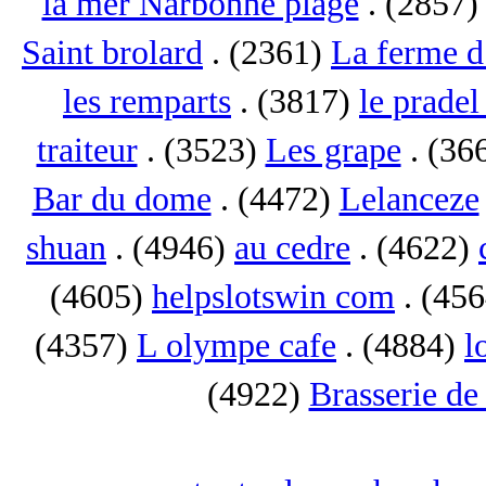
la mer Narbonne plage
. (2857
Saint brolard
. (2361)
La ferme d
les remparts
. (3817)
le pradel
traiteur
. (3523)
Les grape
. (36
Bar du dome
. (4472)
Lelanceze
shuan
. (4946)
au cedre
. (4622)
(4605)
helpslotswin com
. (45
(4357)
L olympe cafe
. (4884)
l
(4922)
Brasserie de