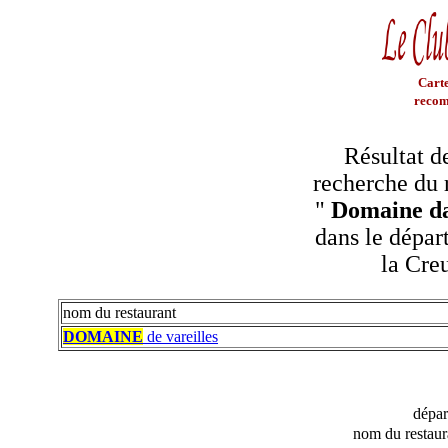
Carte
recom
Résultat d
recherche du 
"
Domaine da
dans le dépar
la Cre
nom du restaurant
DOMAINE
de vareilles
dépa
nom du restaur