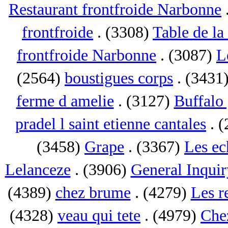
Restaurant frontfroide Narbonne
frontfroide
. (3308)
Table de la
frontfroide Narbonne
. (3087)
L
(2564)
boustigues corps
. (3431
ferme d amelie
. (3127)
Buffalo 
pradel l saint etienne cantales
. 
(3458)
Grape
. (3367)
Les ec
Lelanceze
. (3906)
General Inquir
(4389)
chez brume
. (4279)
Les r
(4328)
veau qui tete
. (4979)
Che