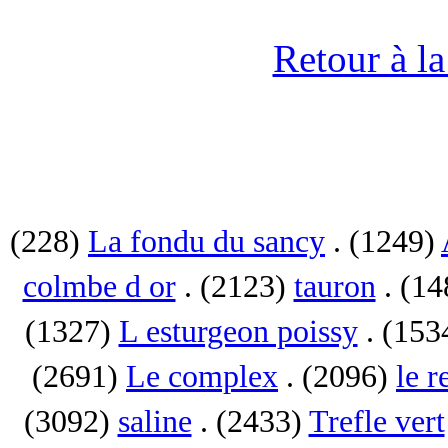
Retour à l
(228)
La fondu du sancy
. (1249)
colmbe d or
. (2123)
tauron
. (1
(1327)
L esturgeon poissy
. (153
(2691)
Le complex
. (2096)
le r
(3092)
saline
. (2433)
Trefle vert