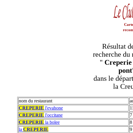
Carte
recom
Résultat d
recherche du 
"
Creperie
pont
dans le dépar
la Cre
nom du restaurant
a
CREPERIE
l'evahone
1
CREPERIE
l'occitane
7
CREPERIE
la bolee
8
la
CREPERIE
9