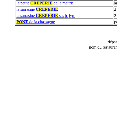
la petite
CREPERIE
de la maitrie
l
la sarrasine
CREPERIE
2
la sarrasine
CREPERIE
sas jc jym
2
PONT
de la chassagne
p
dépa
nom du restauran