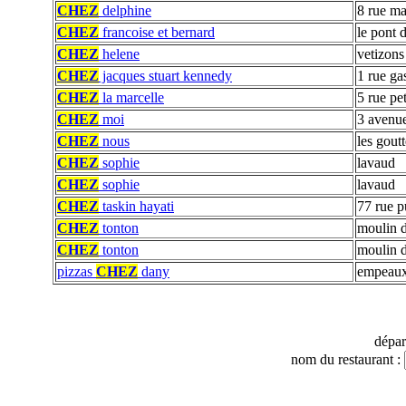
CHEZ
delphine
8 rue ma
CHEZ
francoise et bernard
le pont 
CHEZ
helene
vetizons
CHEZ
jacques stuart kennedy
1 rue ga
CHEZ
la marcelle
5 rue pet
CHEZ
moi
3 avenu
CHEZ
nous
les goutt
CHEZ
sophie
lavaud
CHEZ
sophie
lavaud
CHEZ
taskin hayati
77 rue 
CHEZ
tonton
moulin d
CHEZ
tonton
moulin d
pizzas
CHEZ
dany
empeau
dépa
nom du restaurant :