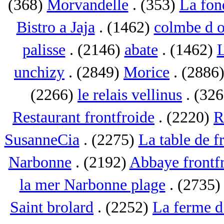
(368)
Morvandelle
. (353)
La fon
Bistro a Jaja
. (1462)
colmbe d o
palisse
. (2146)
abate
. (1462)
L
unchizy
. (2849)
Morice
. (2886
(2266)
le relais vellinus
. (32
Restaurant frontfroide
. (2220)
R
SusanneCia
. (2275)
La table de f
Narbonne
. (2192)
Abbaye frontf
la mer Narbonne plage
. (2735
Saint brolard
. (2252)
La ferme d