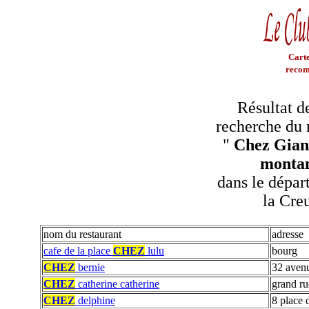
Carte
recom
Résultat d
recherche du 
"
Chez Gian
monta
dans le dépar
la Cre
nom du restaurant
adresse
cafe de la place
CHEZ
lulu
bourg
CHEZ
bernie
32 aven
CHEZ
catherine catherine
grand ru
CHEZ
delphine
8 place 