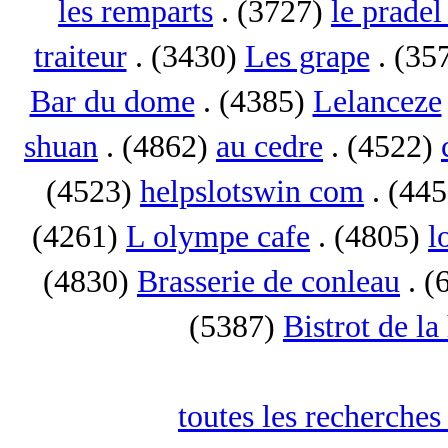
les remparts
. (3727)
le pradel
traiteur
. (3430)
Les grape
. (35
Bar du dome
. (4385)
Lelanceze
shuan
. (4862)
au cedre
. (4522)
(4523)
helpslotswin com
. (44
(4261)
L olympe cafe
. (4805)
l
(4830)
Brasserie de conleau
. (
(5387)
Bistrot de la
toutes les recherches