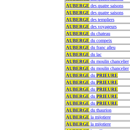
AUBERGE
des quatre saisons
AUBERGE
des quatre saisons
AUBERGE
des templiers
AUBERGE
des voyageurs
AUBERGE
du chateau
AUBERGE
du compeix
AUBERGE
du franc alleu
AUBERGE
du lac
AUBERGE
du moulin chancelier
AUBERGE
du moulin chancelier
AUBERGE
du
PRIEURE
AUBERGE
du
PRIEURE
AUBERGE
du
PRIEURE
AUBERGE
du
PRIEURE
AUBERGE
du
PRIEURE
AUBERGE
du thaurion
AUBERGE
la mijotiere
AUBERGE
la mijotiere