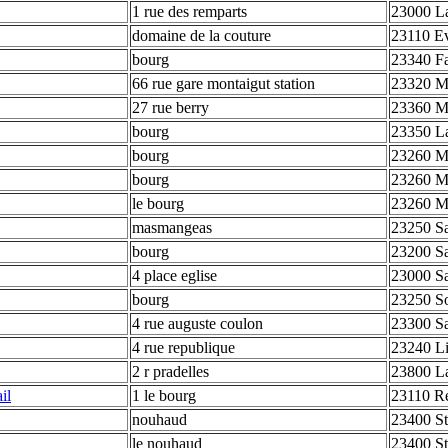
1 rue des remparts
23000 La
domaine de la couture
23110 E
bourg
23340 F
66 rue gare montaigut station
23320 Mo
27 rue berry
23360 M
bourg
23350 La
bourg
23260 Ma
bourg
23260 Ma
le bourg
23260 Ma
masmangeas
23250 Sa
bourg
23200 Sa
4 place eglise
23000 Sa
bourg
23250 S
4 rue auguste coulon
23300 Sai
4 rue republique
23240 Li
2 r pradelles
23800 La
il
1 le bourg
23110 Re
nouhaud
23400 St
le nouhaud
23400 St