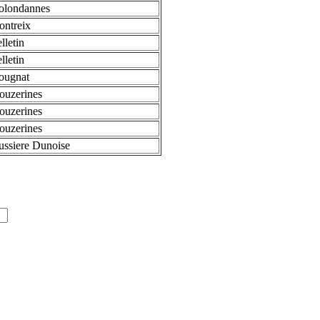
olondannes
ontreix
lletin
lletin
ougnat
ouzerines
ouzerines
ouzerines
ssiere Dunoise