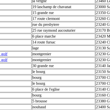
la vergne
23460 L
19 laschamp de chavanat
23000 Sa
15 grande rue
23350 Ge
17 route clermont
23260 C
rue du presbytere
23240 G
25 rue raymond aucouturier
23170 Bu
6 place marche
23420 M
14 route fursac
23240 C
lage
23130 Sa
 golf
montgrenier
23230 G
 golf
montgrenier
23230 G
30 grande rue
23140 Ja
le bourg
23150 So
bourg
23700 C
le bourg
23700 C
6 place de l'eglise
23140 Cr
bourg
23160 C
5 brousse
23380 G
nouhaud
23400 Sa