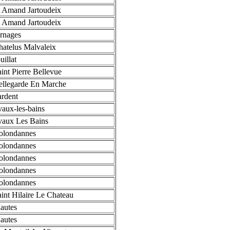
 Amand Jartoudeix
 Amand Jartoudeix
rnages
atelus Malvaleix
uillat
int Pierre Bellevue
ellegarde En Marche
rdent
aux-les-bains
vaux Les Bains
olondannes
olondannes
olondannes
olondannes
olondannes
int Hilaire Le Chateau
autes
autes