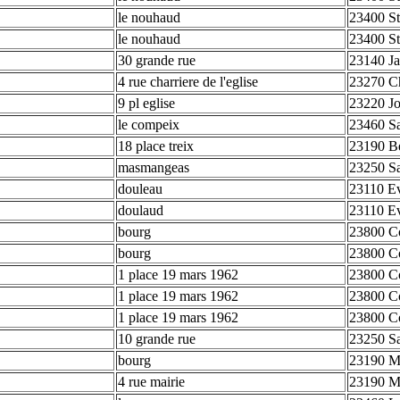
le nouhaud
23400 St
le nouhaud
23400 St
30 grande rue
23140 Ja
4 rue charriere de l'eglise
23270 Ch
9 pl eglise
23220 Jo
le compeix
23460 Sa
18 place treix
23190 B
masmangeas
23250 Sa
douleau
23110 Ev
doulaud
23110 E
bourg
23800 C
bourg
23800 C
1 place 19 mars 1962
23800 C
1 place 19 mars 1962
23800 C
1 place 19 mars 1962
23800 C
10 grande rue
23250 Sa
bourg
23190 M
4 rue mairie
23190 M