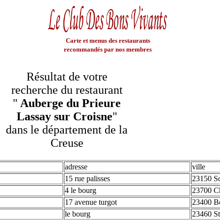
Carte et menus des restaurants
recommandés par nos membres
Résultat de votre
recherche du restaurant
"
Auberge du Prieure
Lassay sur Croisne
"
dans le département de la
Creuse
adresse
ville
15 rue palisses
23150 So
4 le bourg
23700 C
17 avenue turgot
23400 B
le bourg
23460 St