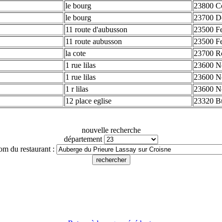
le bourg
23800 C
le bourg
23700 D
11 route d'aubusson
23500 Fe
11 route aubusson
23500 Fe
la cote
23700 R
1 rue lilas
23600 N
1 rue lilas
23600 N
1 r lilas
23600 N
12 place eglise
23320 Bu
nouvelle recherche
département
om du restaurant :