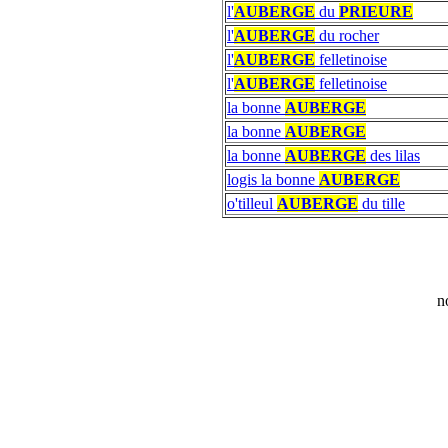
l'
AUBERGE
du
PRIEURE
l'
AUBERGE
du rocher
l'
AUBERGE
felletinoise
l'
AUBERGE
felletinoise
la bonne
AUBERGE
la bonne
AUBERGE
la bonne
AUBERGE
des lilas
logis la bonne
AUBERGE
o'tilleul
AUBERGE
du tille
n