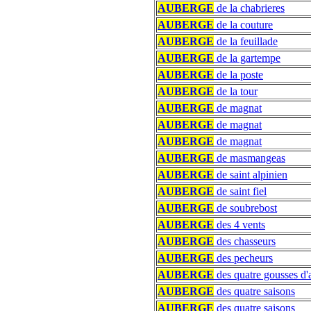
AUBERGE
de la chabrieres
AUBERGE
de la couture
AUBERGE
de la feuillade
AUBERGE
de la gartempe
AUBERGE
de la poste
AUBERGE
de la tour
AUBERGE
de magnat
AUBERGE
de magnat
AUBERGE
de magnat
AUBERGE
de masmangeas
AUBERGE
de saint alpinien
AUBERGE
de saint fiel
AUBERGE
de soubrebost
AUBERGE
des 4 vents
AUBERGE
des chasseurs
AUBERGE
des pecheurs
AUBERGE
des quatre gousses d'a
AUBERGE
des quatre saisons
AUBERGE
des quatre saisons