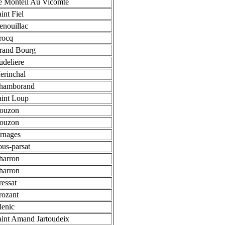
e Monteil Au Vicomte
int Fiel
nouillac
rocq
rand Bourg
deliere
erinchal
hamborand
int Loup
ouzon
ouzon
rnages
us-parsat
harron
harron
essat
rozant
lenic
int Amand Jartoudeix