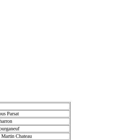
us Parsat
harron
ourganeuf
 Martin Chateau