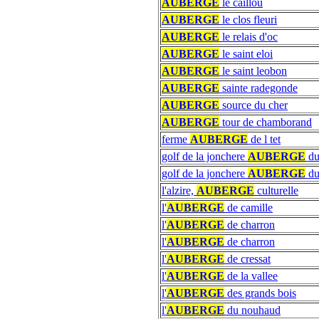
AUBERGE
le caillou
AUBERGE
le clos fleuri
AUBERGE
le relais d'oc
AUBERGE
le saint eloi
AUBERGE
le saint leobon
AUBERGE
sainte radegonde
AUBERGE
source du cher
AUBERGE
tour de chamborand
ferme
AUBERGE
de l tet
golf de la jonchere
AUBERGE
du
golf de la jonchere
AUBERGE
du
l'alzire,
AUBERGE
culturelle
l'
AUBERGE
de camille
l'
AUBERGE
de charron
l'
AUBERGE
de charron
l'
AUBERGE
de cressat
l'
AUBERGE
de la vallee
l'
AUBERGE
des grands bois
l'
AUBERGE
du nouhaud