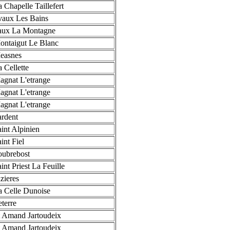
 Chapelle Taillefert
vaux Les Bains
aux La Montagne
ntaigut Le Blanc
easnes
 Cellette
gnat L'etrange
gnat L'etrange
gnat L'etrange
rdent
int Alpinien
int Fiel
oubrebost
nt Priest La Feuille
zieres
 Celle Dunoise
terre
 Amand Jartoudeix
 Amand Jartoudeix