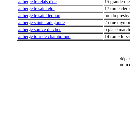
auberge le relais d'oc
15 grande rue
auberge le saint eloi
17 route cler
auberge le saint leobon
rue du presby
auberge sainte radegonde
25 rue raymon
auberge source du cher
6 place marc
auberge tour de chamborand
14 route fursa
dépa
nom d