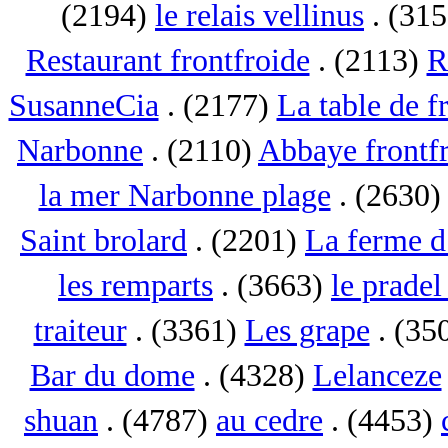
(2194)
le relais vellinus
. (31
Restaurant frontfroide
. (2113)
R
SusanneCia
. (2177)
La table de f
Narbonne
. (2110)
Abbaye frontf
la mer Narbonne plage
. (2630
Saint brolard
. (2201)
La ferme d
les remparts
. (3663)
le pradel
traiteur
. (3361)
Les grape
. (35
Bar du dome
. (4328)
Lelanceze
shuan
. (4787)
au cedre
. (4453)