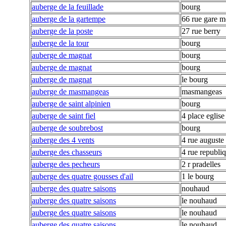
auberge de la feuillade
bourg
auberge de la gartempe
66 rue gare m
auberge de la poste
27 rue berry
auberge de la tour
bourg
auberge de magnat
bourg
auberge de magnat
bourg
auberge de magnat
le bourg
auberge de masmangeas
masmangeas
auberge de saint alpinien
bourg
auberge de saint fiel
4 place eglise
auberge de soubrebost
bourg
auberge des 4 vents
4 rue auguste
auberge des chasseurs
4 rue republi
auberge des pecheurs
2 r pradelles
auberge des quatre gousses d'ail
1 le bourg
auberge des quatre saisons
nouhaud
auberge des quatre saisons
le nouhaud
auberge des quatre saisons
le nouhaud
auberge des quatre saisons
le nouhaud