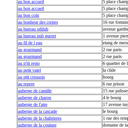
au bon accueil
5 place champ
au bon accueil
5 place champ
au bon coin
5 place champ
au bonheur des crepes
16 rue fontain
au bureau odifab
avenue gambe
au bureau pub gueret
1 avenue pier
au fil de l eau
etang de meo
au gourmand
2 rue paris
au gourmand
2 rue paris
au p'tit resto
6 quartier de 
au petit vatel
la clide
au ptit creusois
bourg
au repere
6 rue prison
auberge de camille
15 rue palisse
auberge de charon
4 le bourg
auberge de l'atre
17 avenue tur
auberge de la cascade
le bourg
auberge de la chabrieres
1 rue des rem
auberge de la couture
domaine de la