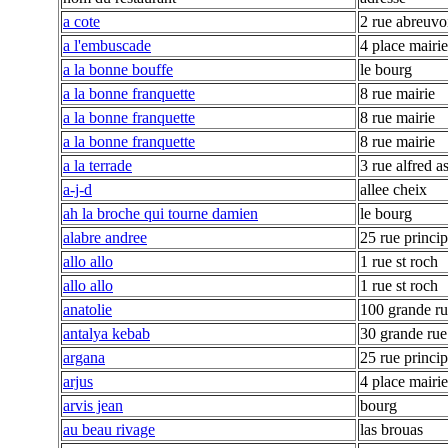
a cote
2 rue abreuvo
a l'embuscade
4 place mairie
a la bonne bouffe
le bourg
a la bonne franquette
8 rue mairie
a la bonne franquette
8 rue mairie
a la bonne franquette
8 rue mairie
a la terrade
3 rue alfred a
a-j-d
allee cheix
ah la broche qui tourne damien
le bourg
alabre andree
25 rue princip
allo allo
1 rue st roch
allo allo
1 rue st roch
anatolie
100 grande r
antalya kebab
30 grande rue
argana
25 rue princip
arjus
4 place mairie
arvis jean
bourg
au beau rivage
las brouas