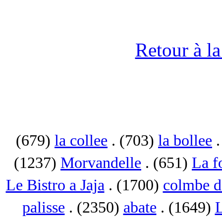
Retour à l
(679)
la collee
. (703)
la bollee
.
(1237)
Morvandelle
. (651)
La f
Le Bistro a Jaja
. (1700)
colmbe d
palisse
. (2350)
abate
. (1649)
L