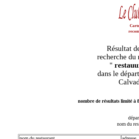
Carte
recom
Résultat d
recherche du 
"
restauu
dans le dépar
Calva
nombre de résultats limité à 
dépa
nom du res
nom du restaurant
adresse