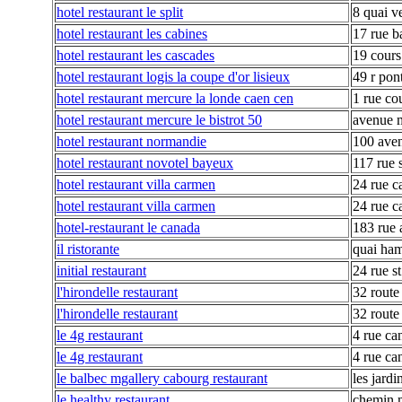
hotel restaurant le split
8 quai v
hotel restaurant les cabines
17 rue b
hotel restaurant les cascades
19 cours
hotel restaurant logis la coupe d'or lisieux
49 r pon
hotel restaurant mercure la londe caen cen
1 rue co
hotel restaurant mercure le bistrot 50
avenue m
hotel restaurant normandie
100 aven
hotel restaurant novotel bayeux
117 rue s
hotel restaurant villa carmen
24 rue c
hotel restaurant villa carmen
24 rue c
hotel-restaurant le canada
183 rue 
il ristorante
quai ham
initial restaurant
24 rue s
l'hirondelle restaurant
32 route
l'hirondelle restaurant
32 route
le 4g restaurant
4 rue ca
le 4g restaurant
4 rue ca
le balbec mgallery cabourg restaurant
les jardi
le healthy restaurant
chemin m