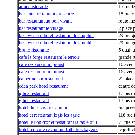
amici ristorante
15 boule
bar hotel restaurant du centre
18 rue c
bar restaurant au bon vivant
route m
bar restaurant le village
2 place 
best western hotel restaurant le dauphin
29 rue 
best western hotel restaurant le dauphin
29 rue 
bruno ristorante
5 quai ju
cafe la forge restaurant le terroir
grande r
cafe restaurant m proust
16 aven
cafe restaurant m proust
16 aven
catherine bar restaurant
21 place
eden park hotel restaurant
centre de
gibus restaurant
17 bis ru
gibus restaurant
17 bis ru
hotel du casino restaurant
rue perc
hotel et restaurant logis les agric
118 rue f
hotel le lion d'or et restaurant la table du l
71 rue st
hotel mercure restaurant l'albatros bayeux
le golf 