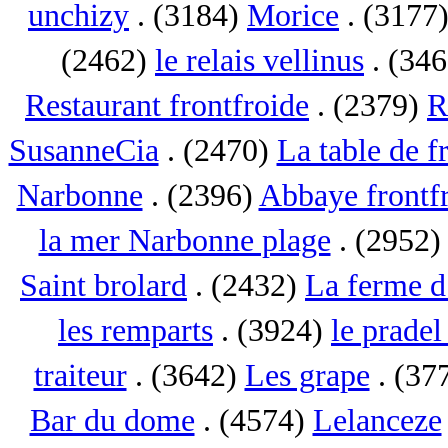
unchizy
. (3184)
Morice
. (3177
(2462)
le relais vellinus
. (34
Restaurant frontfroide
. (2379)
R
SusanneCia
. (2470)
La table de f
Narbonne
. (2396)
Abbaye frontf
la mer Narbonne plage
. (2952
Saint brolard
. (2432)
La ferme d
les remparts
. (3924)
le pradel
traiteur
. (3642)
Les grape
. (37
Bar du dome
. (4574)
Lelanceze