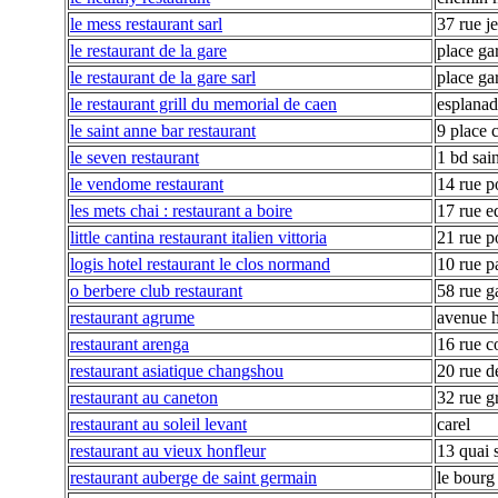
le mess restaurant sarl
37 rue j
le restaurant de la gare
place ga
le restaurant de la gare sarl
place ga
le restaurant grill du memorial de caen
esplana
le saint anne bar restaurant
9 place 
le seven restaurant
1 bd sai
le vendome restaurant
14 rue p
les mets chai : restaurant a boire
17 rue e
little cantina restaurant italien vittoria
21 rue p
logis hotel restaurant le clos normand
10 rue p
o berbere club restaurant
58 rue g
restaurant agrume
avenue 
restaurant arenga
16 rue c
restaurant asiatique changshou
20 rue 
restaurant au caneton
32 rue g
restaurant au soleil levant
carel
restaurant au vieux honfleur
13 quai s
restaurant auberge de saint germain
le bourg