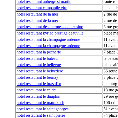
hotel restaurant auberge st martin
route ro
hotel restaurant campanile vire
la papill
hotel restaurant de la mer
2 rue de
hotel restaurant de la mer
2 rue de
hotel restaurant des thermes et du casino
3 rue g
hotel restaurant kyriad prestige deauville
place ma
hotel restaurant la champagne ardenne
11 avenu
hotel restaurant la champagne ardenne
11 avenu
hotel restaurant la pecherie
7 place 6
hotel restaurant le bateau
le batea
hotel restaurant le bellevue
place al
hotel restaurant le belvedere
36 route
hotel restaurant le bernay
3 place 
hotel restaurant le bras d'or
le bourg
hotel restaurant le celtic
18 rue g
hotel restaurant le dauphin
29 rue 
hotel restaurant le marrakech
106 r du
hotel restaurant le saint georges
51 aven
hotel restaurant le saint pierre
74 place