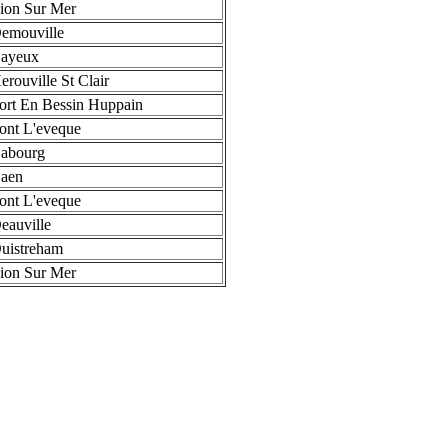
ion Sur Mer
emouville
Bayeux
rouville St Clair
ort En Bessin Huppain
ont L'eveque
abourg
aen
ont L'eveque
eauville
uistreham
ion Sur Mer