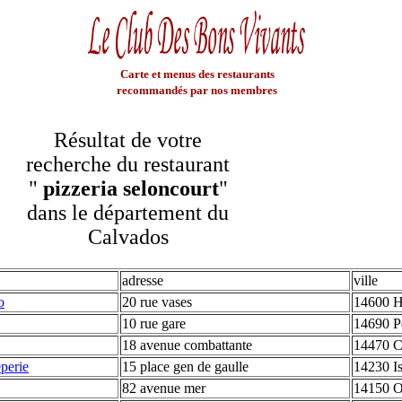
Carte et menus des restaurants
recommandés par nos membres
Résultat de votre
recherche du restaurant
"
pizzeria seloncourt
"
dans le département du
Calvados
adresse
ville
o
20 rue vases
14600 H
10 rue gare
14690 Po
18 avenue combattante
14470 C
perie
15 place gen de gaulle
14230 I
82 avenue mer
14150 O