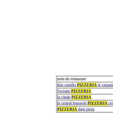
nom du restaurant
don camillo
PIZZERIA
le carpan
l'oceane
PIZZERIA
la cigale
PIZZERIA
le central brasserie
PIZZERIA
cre
PIZZERIA
dam pizza