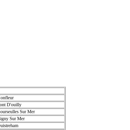
onfleur
nt D'ouilly
ourseulles Sur Mer
signy Sur Mer
uistreham