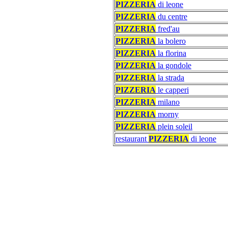
PIZZERIA
di leone
PIZZERIA
du centre
PIZZERIA
fred'au
PIZZERIA
la bolero
PIZZERIA
la florina
PIZZERIA
la gondole
PIZZERIA
la strada
PIZZERIA
le capperi
PIZZERIA
milano
PIZZERIA
morny
PIZZERIA
plein soleil
restaurant
PIZZERIA
di leone