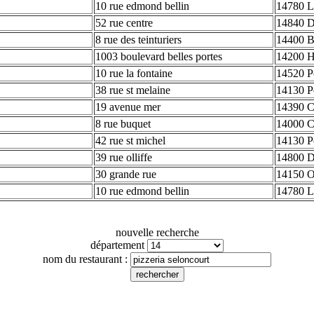
10 rue edmond bellin
14780 L
52 rue centre
14840 D
8 rue des teinturiers
14400 
1003 boulevard belles portes
14200 He
10 rue la fontaine
14520 P
38 rue st melaine
14130 P
19 avenue mer
14390 C
8 rue buquet
14000 C
42 rue st michel
14130 P
39 rue olliffe
14800 D
30 grande rue
14150 O
10 rue edmond bellin
14780 L
nouvelle recherche
département
nom du restaurant :