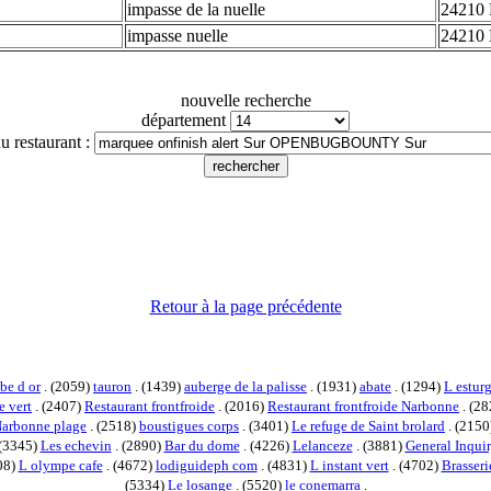
impasse de la nuelle
24210 
impasse nuelle
24210 
nouvelle recherche
département
u restaurant :
Retour à la page précédente
be d or
. (2059)
tauron
. (1439)
auberge de la palisse
. (1931)
abate
. (1294)
L estur
e vert
. (2407)
Restaurant frontfroide
. (2016)
Restaurant frontfroide Narbonne
. (2
 Narbonne plage
. (2518)
boustigues corps
. (3401)
Le refuge de Saint brolard
. (2150
 (3345)
Les echevin
. (2890)
Bar du dome
. (4226)
Lelanceze
. (3881)
General Inqui
08)
L olympe cafe
. (4672)
lodiguideph com
. (4831)
L instant vert
. (4702)
Brasseri
(5334)
Le losange
. (5520)
le conemarra
.