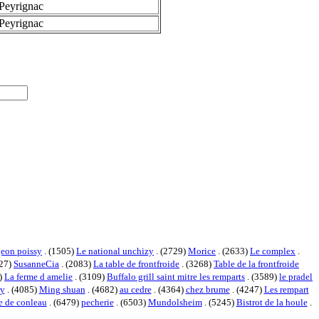
Peyrignac
Peyrignac
geon poissy
. (1505)
Le national unchizy
. (2729)
Morice
. (2633)
Le complex
.
827)
SusanneCia
. (2083)
La table de frontfroide
. (3268)
Table de la frontfroide
)
La ferme d amelie
. (3109)
Buffalo grill saint mitre les remparts
. (3589)
le pradel
ry
. (4085)
Ming shuan
. (4682)
au cedre
. (4364)
chez brume
. (4247)
Les rempart
e de conleau
. (6479)
pecherie
. (6503)
Mundolsheim
. (5245)
Bistrot de la houle
.