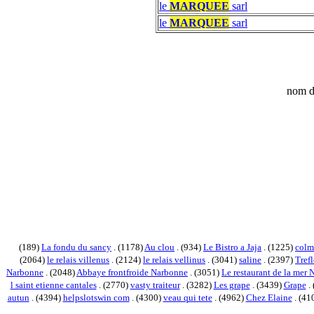
le
MARQUEE
sarl
le
MARQUEE
sarl
nom d
(189)
La fondu du sancy
. (1178)
Au clou
. (934)
Le Bistro a Jaja
. (1225)
colm
(2064)
le relais villenus
. (2124)
le relais vellinus
. (3041)
saline
. (2397)
Trefl
Narbonne
. (2048)
Abbaye frontfroide Narbonne
. (3051)
Le restaurant de la mer
l saint etienne cantales
. (2770)
vasty traiteur
. (3282)
Les grape
. (3439)
Grape
.
autun
. (4394)
helpslotswin com
. (4300)
veau qui tete
. (4962)
Chez Elaine
. (41