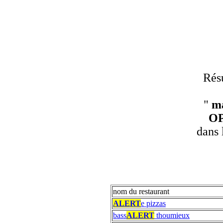
Résu
"
ma
O
dans 
nom du restaurant
ALERT
e pizzas
bass
ALERT
thoumieux