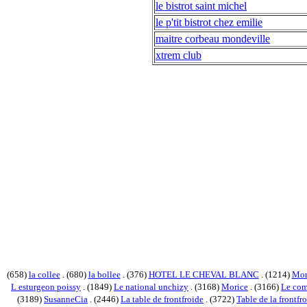
le bistrot saint michel
le p'tit bistrot chez emilie
maitre corbeau mondeville
xtrem club
(658)
la collee
. (680)
la bollee
. (376)
HOTEL LE CHEVAL BLANC
. (1214)
Mor
L esturgeon poissy
. (1849)
Le national unchizy
. (3168)
Morice
. (3166)
Le co
(3189)
SusanneCia
. (2446)
La table de frontfroide
. (3722)
Table de la frontf