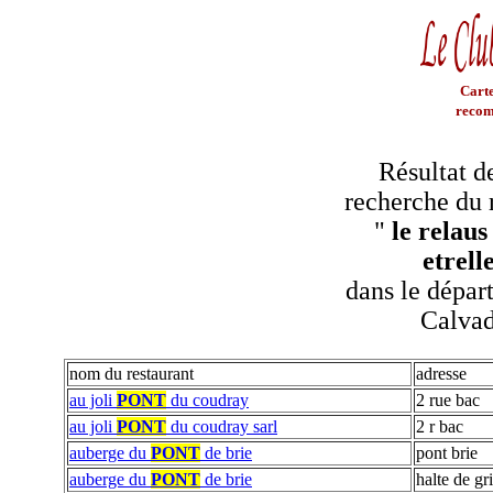
Carte
recom
Résultat d
recherche du 
"
le relaus
etrell
dans le dépar
Calva
nom du restaurant
adresse
au joli
PONT
du coudray
2 rue bac
au joli
PONT
du coudray sarl
2 r bac
auberge du
PONT
de brie
pont brie
auberge du
PONT
de brie
halte de g