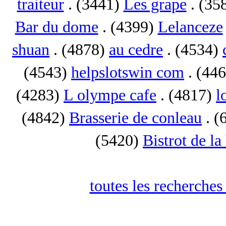
traiteur
. (3441)
Les grape
. (35
Bar du dome
. (4399)
Lelanceze
shuan
. (4878)
au cedre
. (4534)
(4543)
helpslotswin com
. (44
(4283)
L olympe cafe
. (4817)
l
(4842)
Brasserie de conleau
. (
(5420)
Bistrot de la
toutes les recherches