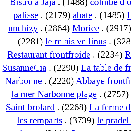
Bistro a Jaja
. (1488)
colmbe d o
palisse
. (2179)
abate
. (1485)
L
unchizy
. (2864)
Morice
. (2917
(2281)
le relais vellinus
. (32
Restaurant frontfroide
. (2234)
R
SusanneCia
. (2290)
La table de f
Narbonne
. (2220)
Abbaye frontf
la mer Narbonne plage
. (2757
Saint brolard
. (2268)
La ferme d
les remparts
. (3739)
le pradel