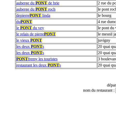
auberge du
PONT
de brie
2 rue du po
auberge du
PONT
roch
le pont roc
depierre
PONT
linda
le bourg
du
PONT
4 rue dumon
le
PONT
du vey
le pont du
le relais de pierre
PONT
le mesnil j
le vieux
PONT
juvigny
les deux
PONT
s
20 quai qu
les deux
PONT
s
20 quai qu
PONT
fremy les touristes
3 boulevar
restaurant les deux
PONT
s
20 quai qu
dépa
nom du restaurant :