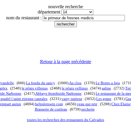
nouvelle recherche
département
nom du restaurant :
Retour à la page précédente
vandelle
. (666)
La fondu du sancy
. (1666)
Au clou
. (1370)
Le Bistro a Jaja
. (171
mplex
. (2540)
le relais villenus
. (2468)
le relais vellinus
. (3474)
saline
. (2732)
Tre
roide Narbonne
. (2417)
Abbaye frontfroide Narbonne
. (3402)
Le restaurant de la m
 pradel l saint etienne cantales
. (3231)
vasty traiteur
. (3652)
Les grape
. (3781)
Gr
rempart autun
. (4694)
helpslotswin com
. (4656)
veau qui tete
. (5288)
Chez Elaine
Brasserie de conleau
. (6759)
pecherie
.
toutes les recherches des restaurants du Calvados