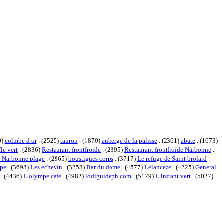
0)
colmbe d or
. (2525)
tauron
. (1870)
auberge de la palisse
. (2361)
abate
. (1673)
fle vert
. (2836)
Restaurant frontfroide
. (2395)
Restaurant frontfroide Narbonne
.
er Narbonne plage
. (2965)
boustigues corps
. (3717)
Le refuge de Saint brolard
.
ape
. (3693)
Les echevin
. (3253)
Bar du dome
. (4577)
Lelanceze
. (4225)
General
. (4436)
L olympe cafe
. (4982)
lodiguideph com
. (5179)
L instant vert
. (5027)