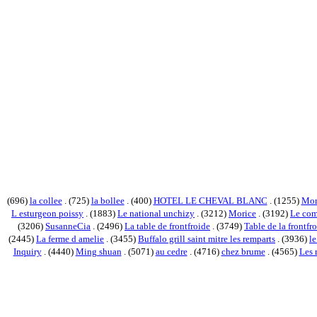
(696)
la collee
. (725)
la bollee
. (400)
HOTEL LE CHEVAL BLANC
. (1255)
Mor
L esturgeon poissy
. (1883)
Le national unchizy
. (3212)
Morice
. (3192)
Le co
(3206)
SusanneCia
. (2496)
La table de frontfroide
. (3749)
Table de la frontf
(2445)
La ferme d amelie
. (3455)
Buffalo grill saint mitre les remparts
. (3936)
le
Inquiry
. (4440)
Ming shuan
. (5071)
au cedre
. (4716)
chez brume
. (4565)
Les 