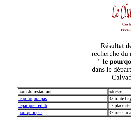
Carte
recom
Résultat d
recherche du 
"
le pourqo
dans le dépar
Calva
nom du restaurant
adresse
le pourquoi pas
33 route ba
leparquier edith
17 place st
pourquoi pas
37 rue st ma