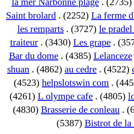
la mer Narbonne plage
. (2735
Saint brolard
. (2252)
La ferme d
les remparts
. (3727)
le pradel
traiteur
. (3430)
Les grape
. (35
Bar du dome
. (4385)
Lelanceze
shuan
. (4862)
au cedre
. (4522)
(4523)
helpslotswin com
. (44
(4261)
L olympe cafe
. (4805)
l
(4830)
Brasserie de conleau
. (
(5387)
Bistrot de la