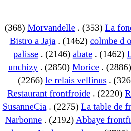
(368)
Morvandelle
. (353)
La fon
Bistro a Jaja
. (1462)
colmbe d o
palisse
. (2146)
abate
. (1462)
L
unchizy
. (2850)
Morice
. (2886
(2266)
le relais vellinus
. (32
Restaurant frontfroide
. (2220)
R
SusanneCia
. (2275)
La table de f
Narbonne
. (2192)
Abbaye frontf